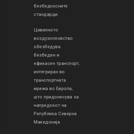
безбедносните
стандарди.
Цивилното
воздухопловство
обезбедува
безбеден и
ефикасен транспорт,
интегриран во
транспортната
мрежа во Европа,
што придонесува за
напредокот на
Република Северна
Македонија.