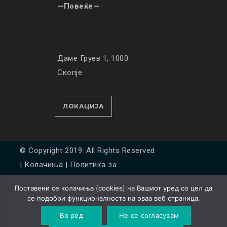
—Повеќе—
Даме Груев 1, 1000
Скопје
ЛОКАЦИЈА
© Copyright 2019. All Rights Reserved
|
Колачиња
|
Политика за
приватност
Поставени се колачиња (cookies) на Вашиот уред со цел да
Developed by
Unet
се подобри функционалноста на оваа веб страница.
Во ред
Не се согласувам