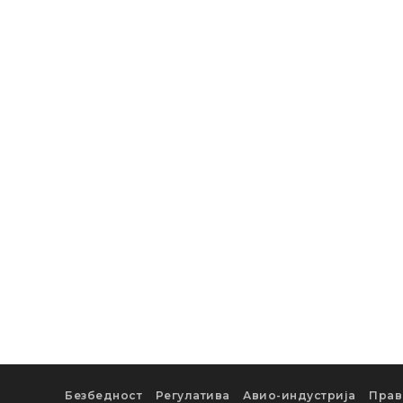
Безбедност
Регулатива
Авио-индустрија
Прав