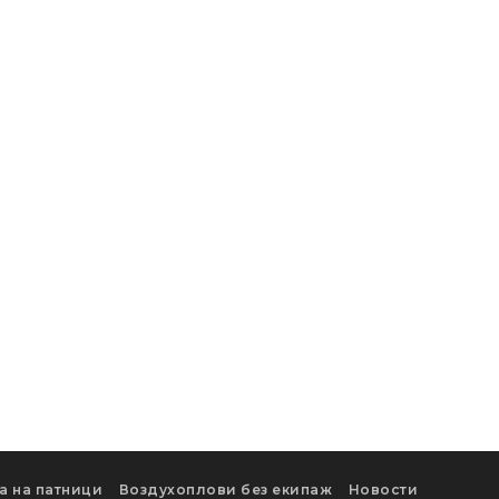
а на патници
Воздухоплови без екипаж
Новости