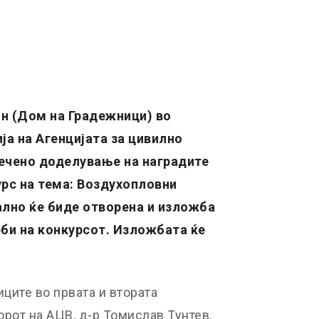
н (Дом на Градежници) во
ија на Агенцијата за цивилно
вечено доделување на наградите
урс на тема
:
Воздухопловни
ално ќе биде отворена и изложба
рби на конкурсот. Изложбата ќе
иците во првата и втората
орот на АЦВ, д-р Томислав Тунтев.