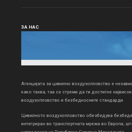
ЗА НАС
Агенцијата за цивилно воздухопловство е незави
како таква, таа се стреми да ги достигне највисо
воздухопловство и безбедносните стандарди.
Цивилното воздухопловство обезбедува безбеден
интегриран во транспортната мрежа во Европа, ш