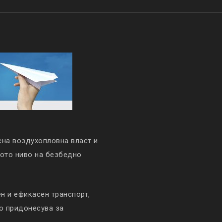
сна воздухопловна власт и
кото ниво на безбедно
 и ефикасен транспорт,
то придонесува за