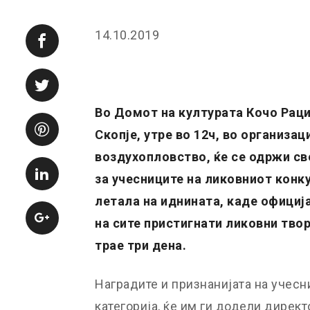
14.10.2019
Во Домот на културата Кочо Раци
Скопје, утре во 12ч, во организац
воздухопловство, ќе се одржи с
за учесниците на ликовниот конк
летала на иднината, каде официј
на сите пристигнати ликовни тво
трае три дена.
Наградите и признанијата на учесн
категорија, ќе им ги додели директ