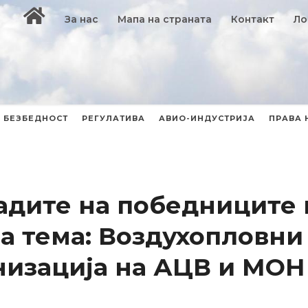
За нас
Мапа на страната
Контакт
Ло
БЕЗБЕДНОСТ
РЕГУЛАТИВА
АВИО-ИНДУСТРИЈА
ПРАВА 
адите на победниците 
а тема: Воздухопловни
низација на АЦВ и МОН