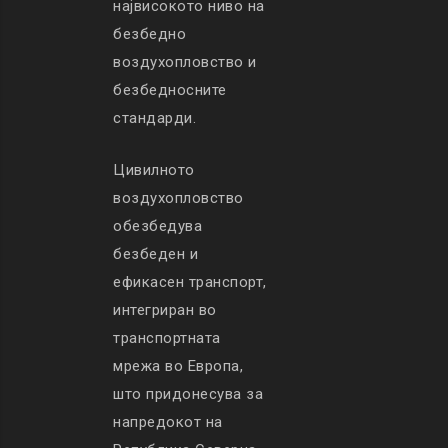
највисокото ниво на
безбедно
воздухопловство и
безбедносните
стандарди.
Цивилното
воздухопловство
обезбедува
безбеден и
ефикасен транспорт,
интегриран во
транспортната
мрежа во Европа,
што придонесува за
напредокот на