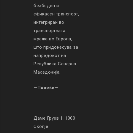
безбеден и
ефикасен транспорт,
интегриран во
транспортната
мрежа во Европа,
што придонесува за
напредокот на
Република Северна
Македонија.
—Повеќе—
Даме Груев 1, 1000
Скопје