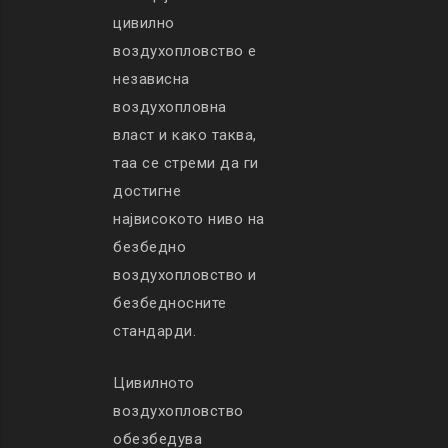
цивилно
воздухопловство е
независна
воздухопловна
власт и како таква,
таа се стреми да ги
достигне
највисокото ниво на
безбедно
воздухопловство и
безбедносните
стандарди.
Цивилното
воздухопловство
обезбедува