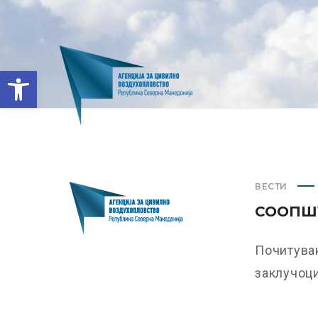
Open toolbar
ВЕСТИ
СООПШТ
Почитуван
заклучоци