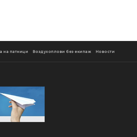
а на патници
Воздухоплови без екипаж
Новости