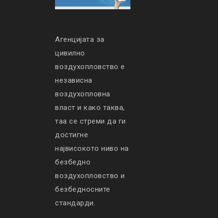
Агенцијата за
цивилно
воздухопловство е
независна
воздухопловна
власт и како таква,
таа се стреми да ги
достигне
највисокото ниво на
безбедно
воздухопловство и
безбедносните
стандарди.