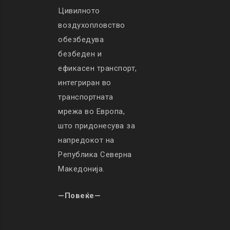
Цивилното
воздухопловство
обезбедува
безбеден и
ефикасен транспорт,
интегриран во
транспортната
мрежа во Европа,
што придонесува за
напредокот на
Република Северна
Македонија.
—Повеќе—