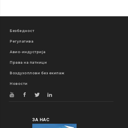
Безбедност
Регулатива
Авио-индустрија
Права на патници
Воздухоплови без екипаж
Новости
ЗА НАС