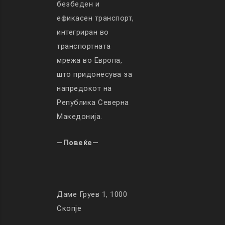
безбеден и
ефикасен транспорт,
интегриран во
транспортната
мрежа во Европа,
што придонесува за
напредокот на
Република Северна
Македонија.
—Повеќе—
Даме Груев 1, 1000
Скопје