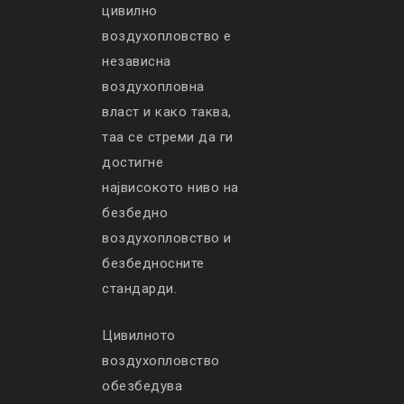
цивилно
воздухопловство е
независна
воздухопловна
власт и како таква,
таа се стреми да ги
достигне
највисокото ниво на
безбедно
воздухопловство и
безбедносните
стандарди.
Цивилното
воздухопловство
обезбедува