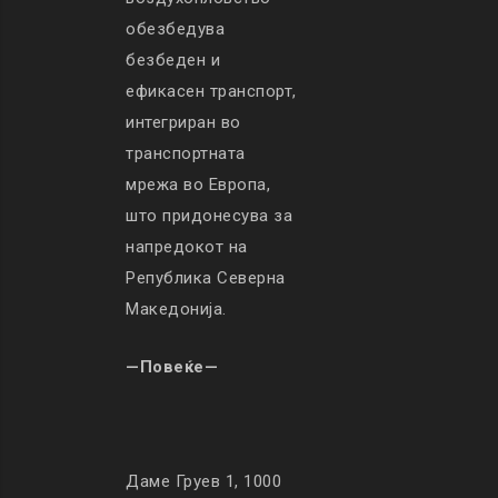
обезбедува
безбеден и
ефикасен транспорт,
интегриран во
транспортната
мрежа во Европа,
што придонесува за
напредокот на
Република Северна
Македонија.
—Повеќе—
Даме Груев 1, 1000