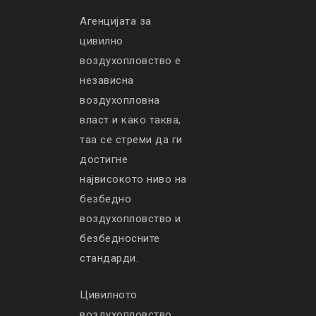
Агенцијата за
цивилно
воздухопловство е
независна
воздухопловна
власт и како таква,
таа се стреми да ги
достигне
највисокото ниво на
безбедно
воздухопловство и
безбедносните
стандарди.
Цивилното
воздухопловство