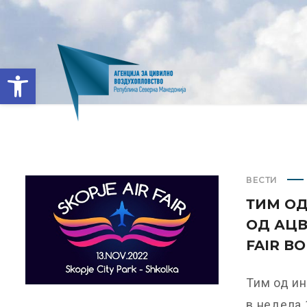
Open toolbar
ВЕСТИ
ТИМ О
ОД АЦВ
FAIR В
Тим од ин
в недела 1