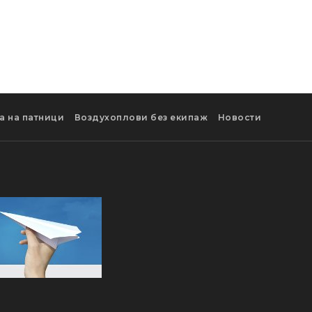
а на патници
Воздухоплови без екипаж
Новости