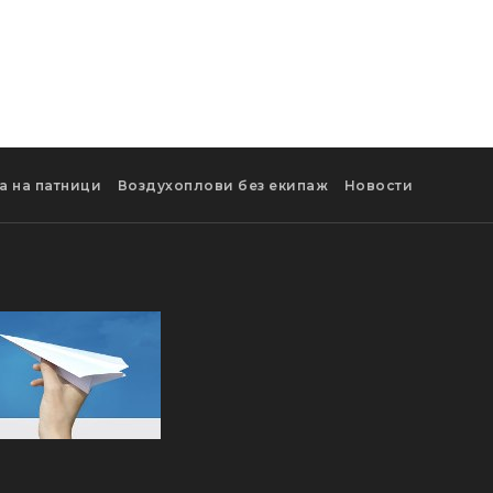
а на патници
Воздухоплови без екипаж
Новости