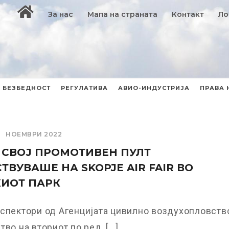
За нас
Мапа на страната
Контакт
Ло
БЕЗБЕДНОСТ
РЕГУЛАТИВА
АВИО-ИНДУСТРИЈА
ПРАВА 
НОЕМВРИ 2022
 СВОЈ ПРОМОТИВЕН ПУЛТ
ТВУВАШЕ НА SKOPJE AIR FAIR ВО
ИОТ ПАРК
спектори од Агенцијата цивилно воздухопловств
во на вториот по ред, [...]