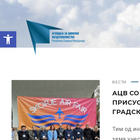
Open toolbar
ВЕСТИ
АЦВ СО
ПРИСУС
ГРАДСК
Тим од ин
зема учест