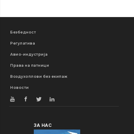
Безбедност
Регулатива
Авио-индустрија
Права на патници
Воздухоплови без екипаж
Новости
ЗА НАС