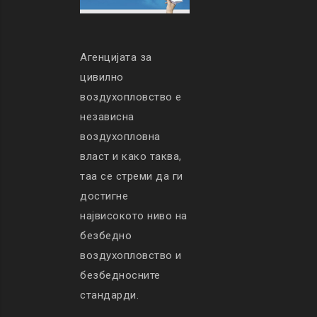
Агенцијата за
цивилно
воздухопловство е
независна
воздухопловна
власт и како таква,
таа се стреми да ги
достигне
највисокото ниво на
безбедно
воздухопловство и
безбедносните
стандарди.