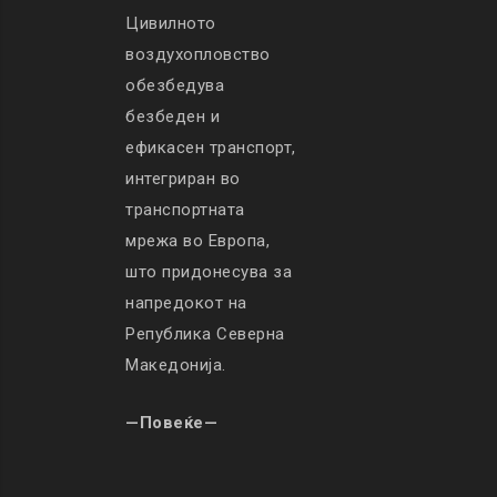
Цивилното
воздухопловство
обезбедува
безбеден и
ефикасен транспорт,
интегриран во
транспортната
мрежа во Европа,
што придонесува за
напредокот на
Република Северна
Македонија.
—Повеќе—