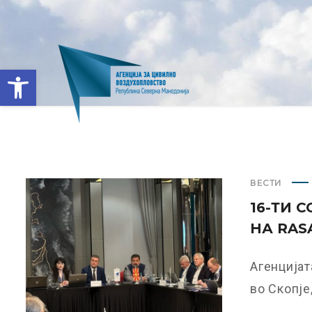
Open toolbar
ВЕСТИ
16-ТИ 
НА RAS
Агенцијат
во Скопје,