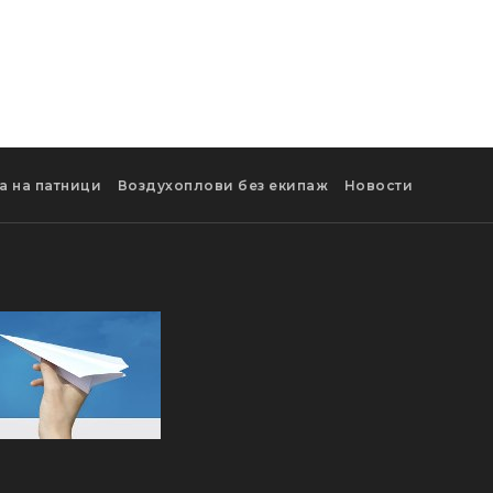
а на патници
Воздухоплови без екипаж
Новости