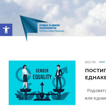
Open toolbar
ВЕСТИ
ПОСТИГ
ЕДНАКВ
Родовата
или еднакв