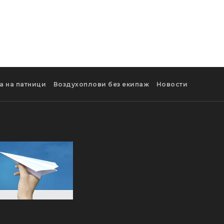
а на патници
Воздухоплови без екипаж
Новости