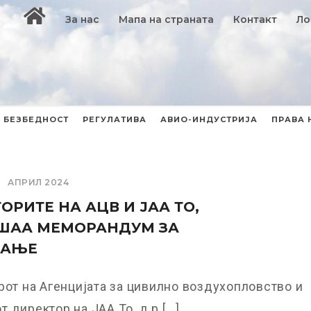
За нас
Мапа на страната
Контакт
Ло
БЕЗБЕДНОСТ
РЕГУЛАТИВА
АВИО-ИНДУСТРИЈА
ПРАВА 
АПРИЛ 2024
ОРИТЕ НА АЦВ И ЈАА ТО,
ШАА МЕМОРАНДУМ ЗА
РАЊЕ
от на Агенцијата за цивилно воздухопловство и
 директор на ЈАА То, д р [...]