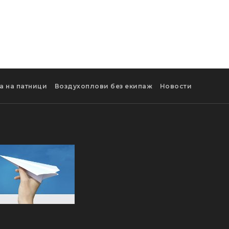
а на патници
Воздухоплови без екипаж
Новости