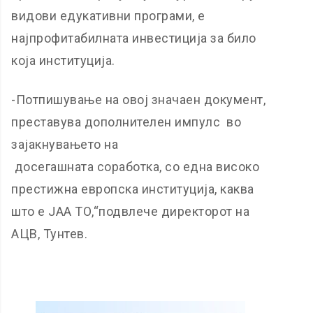
видови едукативни програми, е
најпрофитабилната инвестиција за било
која институција.
-Потпишување на овој значаен документ,
преставува дополнителен импулс во
зајакнувањето на
досегашната соработка, со една високо
престижна европска институција, каква
што е ЈАА ТО,“подвлече директорот на
АЦВ, Тунтев.