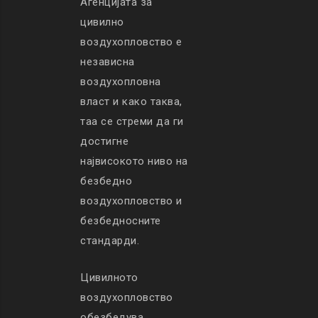
Агенцијата за
цивилно
воздухопловство е
независна
воздухопловна
власт и како таква,
таа се стреми да ги
достигне
највисокото ниво на
безбедно
воздухопловство и
безбедносните
стандарди.
Цивилното
воздухопловство
обезбедува