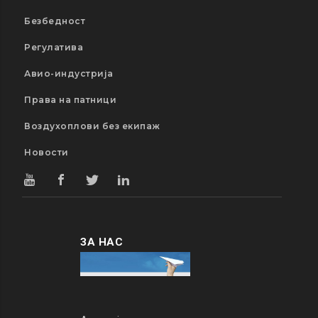
Безбедност
Регулатива
Авио-индустрија
Права на патници
Воздухоплови без екипаж
Новости
ЗА НАС