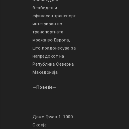
безбеден и
ефикасен транспорт,
интегриран во
транспортната
мрежа во Европа,
што придонесува за
напредокот на
Република Северна
Македонија.
—Повеќе—
Даме Груев 1, 1000
Скопје