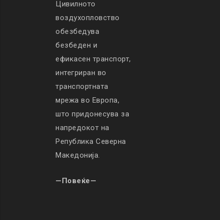
Цивилното
воздухопловство
обезбедува
безбеден и
ефикасен транспорт,
интегриран во
транспортната
мрежа во Европа,
што придонесува за
напредокот на
Република Северна
Македонија.
—Повеќе—