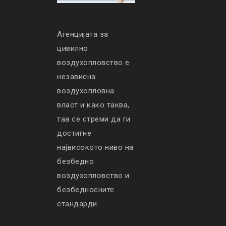
Агенцијата за
цивилно
воздухопловство е
независна
воздухопловна
власт и како таква,
таа се стреми да ги
достигне
највисокото ниво на
безбедно
воздухопловство и
безбедносните
стандарди.