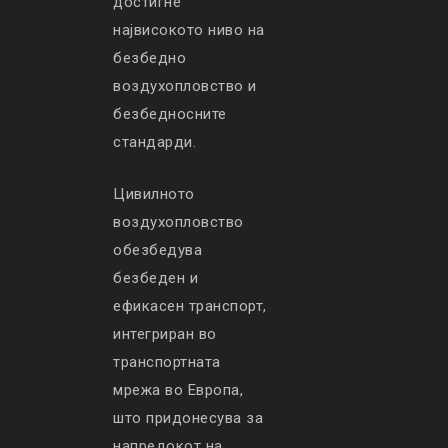
достигне
највисокото ниво на
безбедно
воздухопловство и
безбедносните
стандарди.
Цивилното
воздухопловство
обезбедува
безбеден и
ефикасен транспорт,
интегриран во
транспортната
мрежа во Европа,
што придонесува за
напредокот на