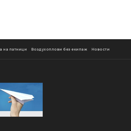
а на патници
Воздухоплови без екипаж
Новости