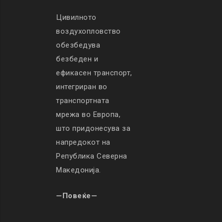
Цивилното
воздухопловство
обезбедува
безбеден и
ефикасен транспорт,
интегриран во
транспортната
мрежа во Европа,
што придонесува за
напредокот на
Република Северна
Македонија.
—Повеќе—