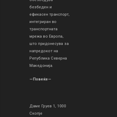
безбеден и
ефикасен транспорт,
интегриран во
транспортната
мрежа во Европа,
што придонесува за
напредокот на
Република Северна
Македонија.
—Повеќе—
Даме Груев 1, 1000
Скопје