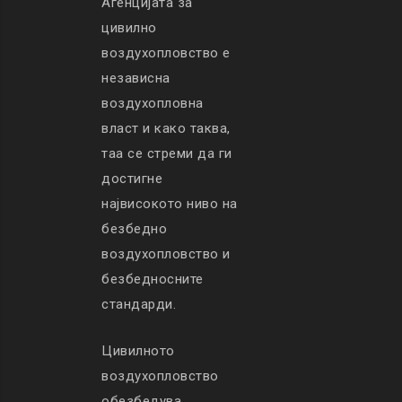
Агенцијата за
цивилно
воздухопловство е
независна
воздухопловна
власт и како таква,
таа се стреми да ги
достигне
највисокото ниво на
безбедно
воздухопловство и
безбедносните
стандарди.
Цивилното
воздухопловство
обезбедува