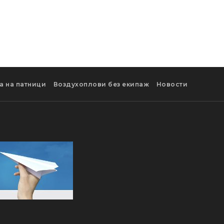
а на патници
Воздухоплови без екипаж
Новости