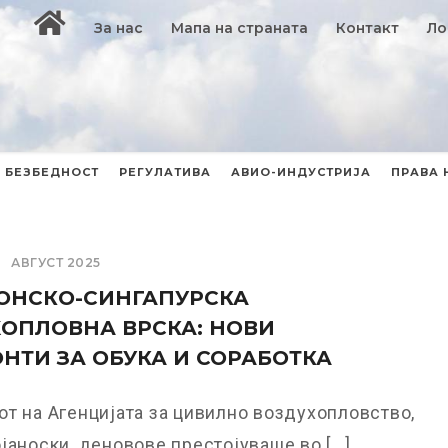
За нас
Мапа на страната
Контакт
Ло
БЕЗБЕДНОСТ
РЕГУЛАТИВА
АВИО-ИНДУСТРИЈА
ПРАВА 
АВГУСТ 2025
ОНСКО-СИНГАПУРСКА
ОПЛОВНА ВРСКА: НОВИ
НТИ ЗА ОБУКА И СОРАБОТКА
т на Агенцијата за цивилно воздухопловство,
јаноски, деновове престојуваше во [...]