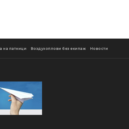
а на патници
Воздухоплови без екипаж
Новости