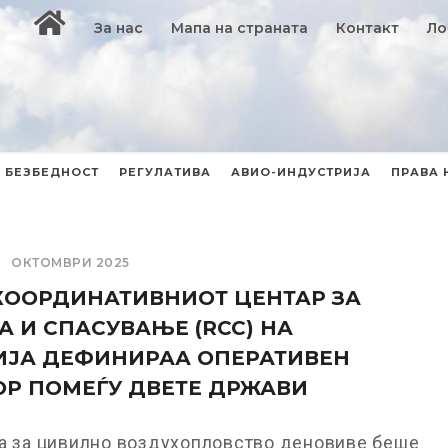
За нас
Мапа на страната
Контакт
Ло
БЕЗБЕДНОСТ
РЕГУЛАТИВА
АВИО-ИНДУСТРИЈА
ПРАВА 
ОКТОМВРИ 2025
КООРДИНАТИВНИОТ ЦЕНТАР ЗА
А И СПАСУВАЊЕ (RCC) НА
ИЈА ДЕФИНИРАА ОПЕРАТИВЕН
Р ПОМЕЃУ ДВЕТЕ ДРЖАВИ
та за цивилно воздухопловство деновиве беше