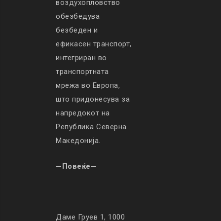
воздухопловство
обезбедува
безбеден и
ефикасен транспорт,
интегриран во
транспортната
мрежа во Европа,
што придонесува за
напредокот на
Република Северна
Македонија.
—Повеќе—
Даме Груев 1, 1000