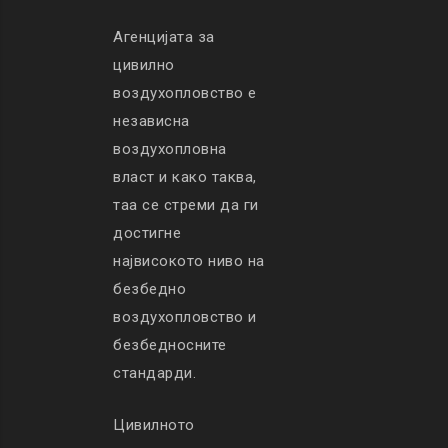
Агенцијата за
цивилно
воздухопловство е
независна
воздухопловна
власт и како таква,
таа се стреми да ги
достигне
највисокото ниво на
безбедно
воздухопловство и
безбедносните
стандарди.
Цивилното