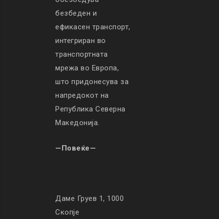
безбеден и
ефикасен транспорт,
интегриран во
транспортната
мрежа во Европа,
што придонесува за
напредокот на
Република Северна
Македонија.
—Повеќе—
Даме Груев 1, 1000
Скопје