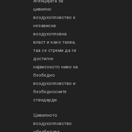
Агенцијата за
цивилно
воздухопловство е
независна
воздухопловна
власт и како таква,
таа се стреми да ги
достигне
највисокото ниво на
безбедно
воздухопловство и
безбедносните
стандарди.
Цивилното
воздухопловство
обезбедува