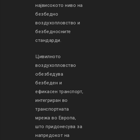
највисокото ниво на
безбедно
воздухопловство и
безбедносните
стандарди.
Цивилното
воздухопловство
обезбедува
безбеден и
ефикасен транспорт,
интегриран во
транспортната
мрежа во Европа,
што придонесува за
напредокот на