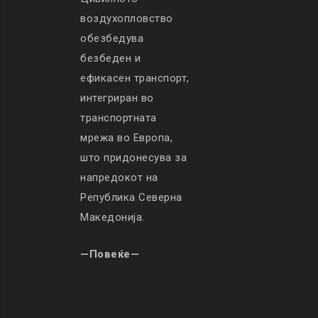
воздухопловство
обезбедува
безбеден и
ефикасен транспорт,
интегриран во
транспортната
мрежа во Европа,
што придонесува за
напредокот на
Република Северна
Македонија.
—Повеќе—