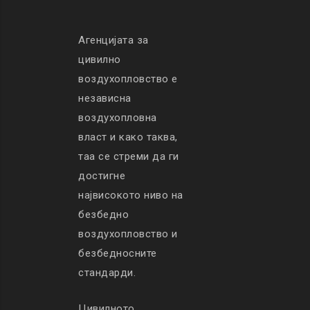
Агенцијата за
цивилно
воздухопловство е
независна
воздухопловна
власт и како таква,
таа се стреми да ги
достигне
највисокото ниво на
безбедно
воздухопловство и
безбедносните
стандарди.
Цивилното