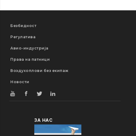
Безбедност
Регулатива
Авио-индустрија
Права на патници
Воздухоплови без екипаж
Новости
ЗА НАС