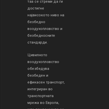
таа се стреми да ги
достигне
највисокото ниво на
безбедно
воздухопловство и
безбедносните
стандарди.
Цивилното
воздухопловство
обезбедува
безбеден и
ефикасен транспорт,
интегриран во
транспортната
мрежа во Европа,