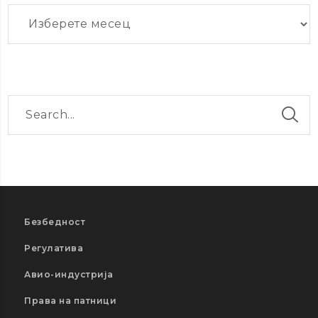
Архиви
Безбедност
Регулатива
Авио-индустрија
Права на патници