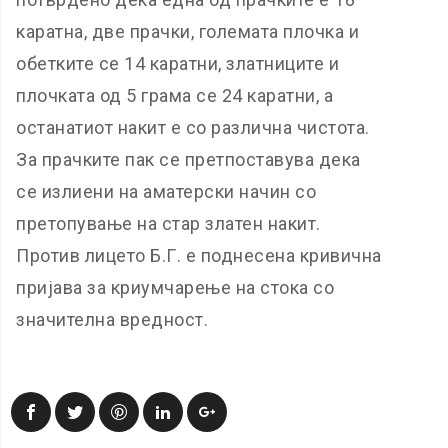
каратна, две прачки, големата плочка и
обетките се 14 каратни, златниците и
плочката од 5 грама се 24 каратни, а
останатиот накит е со различна чистота.
За прачките пак се претпоставува дека
се излиени на аматерски начин со
претопување на стар златен накит.
Против лицето Б.Г. е поднесена кривична
пријава за криумчарење на стока со
значителна вредност.