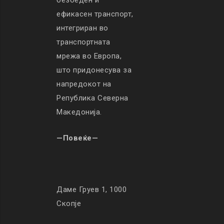
безбеден и
ефикасен транспорт,
интегриран во
транспортната
мрежа во Европа,
што придонесува за
напредокот на
Република Северна
Македонија.
—Повеќе—
Даме Груев 1, 1000
Скопје