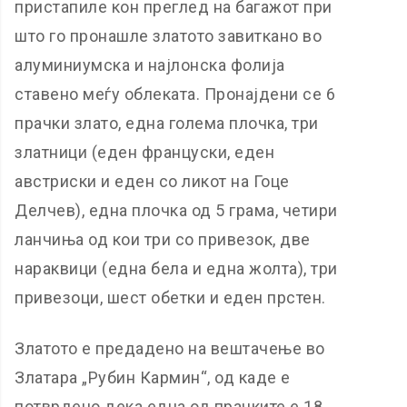
пристапиле кон преглед на багажот при
што го пронашле златото завиткано во
алуминиумска и најлонска фолија
ставено меѓу облеката. Пронајдени се 6
прачки злато, една голема плочка, три
златници (еден француски, еден
австриски и еден со ликот на Гоце
Делчев), една плочка од 5 грама, четири
ланчиња од кои три со привезок, две
нараквици (една бела и една жолта), три
привезоци, шест обетки и еден прстен.
Златото е предадено на вештачење во
Златара „Рубин Кармин“, од каде е
потврдено дека една од прачките е 18