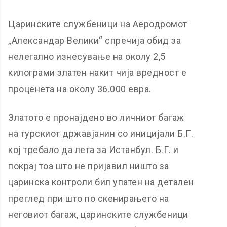
Царинските службеници на Аеродромот
„Александар Велики“ спречија обид за
нелегално изнесување на околу 2,5
килограми златен накит чија вредност е
проценета на околу 36.000 евра.
Златото е пронајдено во личниот багаж
на турскиот државјанин со иницијали Б.Г.
кој требало да лета за Истанбул. Б.Г. и
покрај тоа што не пријавил ништо за
царинска контроли бил упатен на детален
преглед при што по скенирањето на
неговиот багаж, царинските службеници