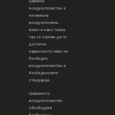
цивилно
воздухопловство е
независна
воздухопловна
власт и како таква,
таа се стреми да ги
достигне
највисокото ниво на
безбедно
воздухопловство и
безбедносните
стандарди.
Цивилното
воздухопловство
обезбедува