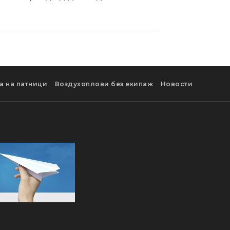
а на патници
Воздухоплови без екипаж
Новости