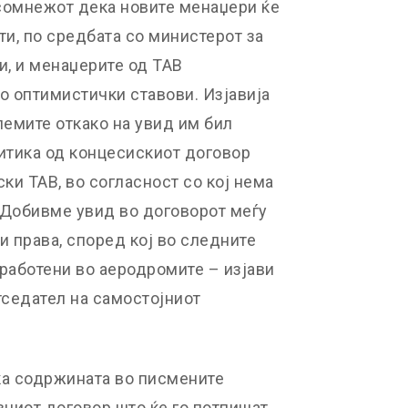
 сомнежот дека новите менаџери ќе
ти, по средбата со министерот за
и, и менаџерите од ТАВ
о оптимистички ставови. Изјавија
лемите откако на увид им бил
литика од концесискиот договор
ки ТАВ, во согласност со кој нема
 Добивме увид во договорот меѓу
и права, според кој во следните
работени во аеродромите – изјави
тседател на самостојниот
ка содржината во писмените
вниот договор што ќе го потпишат