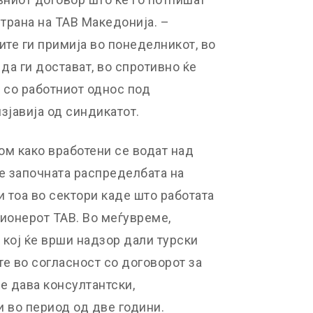
трана на ТАВ Македонија. –
ите ги примија во понеделникот, во
да ги достават, во спротивно ќе
 со работниот однос под
зјавија од синдикатот.
ом како вработени се водат над
е започната распределбата на
и тоа во сектори каде што работата
ионерот ТАВ. Во меѓувреме,
 кој ќе врши надзор дали турски
е во согласност со договорот за
ќе дава консултантски,
 во период од две години.