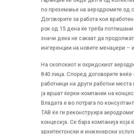
по преземање на аеродромите од с
Договорите за работа кои вработен
рок од 15 дена ќе треба потпишани 
значи дека не сакаат да продолжат
ингеренции на новите менаџери – и
На скопскиот и охридскиот аеродр
840 лица. Според договорите веќе 
работници на други работни места 
ја вршат ќерки-компании на концес
Владата е во потрага по консултант
ТАВ ќе ги реконструира аеродромит
концесија. Се бара компанија која 
архитектонски и инженерски услуги