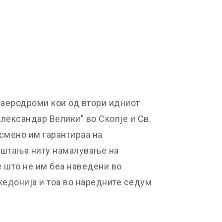
 аеродроми кои од втори идниот
лександар Велики” во Скопје и Св.
смено им гарантираа на
уштања ниту намалување на
е што не им беа наведени во
едонија и тоа во наредните седум