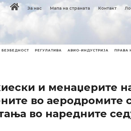
За нас
Мапа на страната
Контакт
Ло
БЕЗБЕДНОСТ
РЕГУЛАТИВА
АВИО-ИНДУСТРИЈА
ПРАВА 
киески и менаџерите н
ните во аеродромите 
тања во наредните се