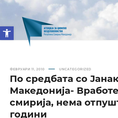
Open toolbar
ФЕВРУАРИ 11, 2010
UNCATEGORIZED
По средбата со Јана
Македонија- Вработе
смирија, нема отпуш
години