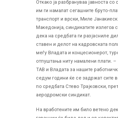
Откако ја разбрануваа јавноста со
им ги намалат сегашните бруто-пла
транспорт и врски, Миле Јанакиеск
Македонија, синдикатите излегоа с
дека на средбата ги разјасниле ди
ставен и делот на кадровската по
меѓу Владата и концесионерот, турс
отпуштања ниту намалени плати. –
ТАВ и Владата за нашите работничк
седум години ќе се задржат сите в
по средбата Стево Трајковски, пре
аеродромски синдикат.
На вработените им било ветено де
гаранции ќе биде дел и од колекти