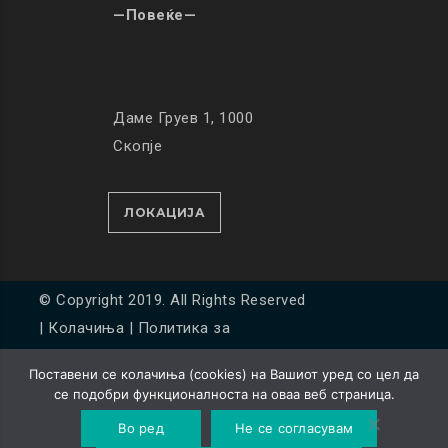
—Повеќе—
Даме Груев 1, 1000
Скопје
ЛОКАЦИЈА
© Copyright 2019. All Rights Reserved
|
Колачиња
|
Политика за
приватност
Поставени се колачиња (cookies) на Вашиот уред со цел да
Developed by
Unet
се подобри функционалноста на оваа веб страница.
Во ред
Не се согласувам