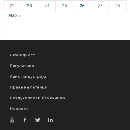
22
23
24
25
26
27
28
Мар »
Безбедност
Регулатива
Авио-индустрија
Права на патници
Воздухоплови без екипаж
Новости