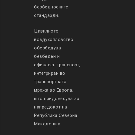
безбедносните
стандарди.
Цивилното
воздухопловство
обезбедува
безбеден и
ефикасен транспорт,
интегриран во
транспортната
мрежа во Европа,
што придонесува за
напредокот на
Република Северна
Македонија.