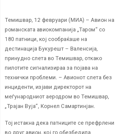
Темишвар, 12 февруари (МИА) – Авион на
романската авиокомпанија „Таром“ со
180 патници, кој сообраќаше на
дестинација Букурешт – Валенсија,
принудно слета во Темишвар, откако
пилотите сигнализираа за појава на
технички проблеми. – Авионот слета без
инциденти, изјави директорот на
меѓународниот аеродром во Темишвар,
„Трајан Вуја“, Корнел Самартинјан.
Тој истакна дека патниците се префрлени
во друг авион, кој го обезбедила