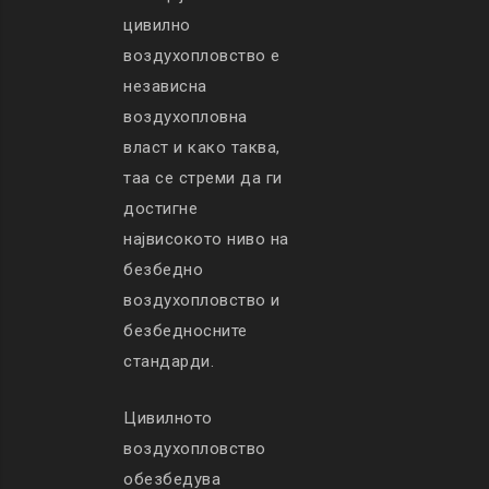
цивилно
воздухопловство е
независна
воздухопловна
власт и како таква,
таа се стреми да ги
достигне
највисокото ниво на
безбедно
воздухопловство и
безбедносните
стандарди.
Цивилното
воздухопловство
обезбедува