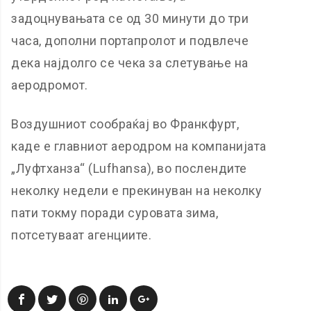
задоцнувањата се од 30 минути до три
часа, дополни портапролот и подвлече
дека најдолго се чека за слетување на
аеродромот.
Воздушниот сообраќај во Франкфурт,
каде е главниот аеродром на компанијата
„Луфтханза“ (Lufhansa), во послендите
неколку недели е прекинуван на неколку
пати токму поради суровата зима,
потсетуваат агенциите.