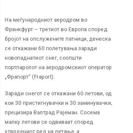
На меѓународниот аеродром во
Франкфурт – третиот во Европа според
бројот на опслужените патници, денеска
се откажани 60 полетувања заради
новопаднатиот снег, соопшти
портпаролот на аеродромскиот оператор
„Фрапорт“ (Fraport).
Заради снегот се откажани 60 летови, од
кои 30 пристигнувачки и 30 заминувачки,
прецизира Валтрад Рајеман. Сосема
малку летови се одвиваат според
утврдениот ред на летање, а