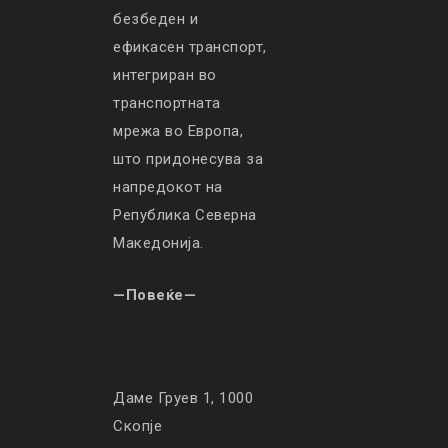
безбеден и
ефикасен транспорт,
интегриран во
транспортната
мрежа во Европа,
што придонесува за
напредокот на
Република Северна
Македонија.
—Повеќе—
Даме Груев 1, 1000
Скопје