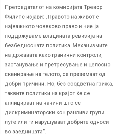
Претседателот на комисијата Тревор
Филипс изјави: „Правото на живот е
најважното човеково право и ние ја
поддржуваме владината ревизија на
безбедносната политика. Механизмите
на државата како гранични контроли,
застанување и претресување и целосно
скенирање на телото, се преземаат од
добри причини. Но, без соодветна грижа,
таквите политики на крајот ќе се
аплицираат на начини што се
дискриминаторски кон ранливи групи
луѓе или ги нарушуваат добрите односи
во заедницата“.