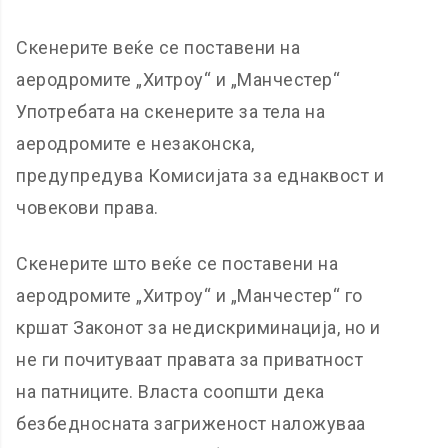
Скенерите веќе се поставени на
аеродромите „Хитроу“ и „Манчестер“
Употребата на скенерите за тела на
аеродромите е незаконска,
предупредува Комисијата за еднаквост и
човекови права.
Скенерите што веќе се поставени на
аеродромите „Хитроу“ и „Манчестер“ го
кршат Законот за недискриминација, но и
не ги почитуваат правата за приватност
на патниците. Власта соопшти дека
безбедносната загриженост наложуваа