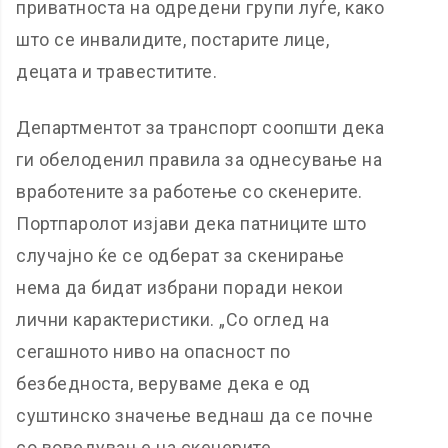
приватноста на одредени групи луѓе, како
што се инвалидите, постарите лице,
децата и травеститите.
Департментот за транспорт соопшти дека
ги обелоденил правила за однесување на
вработените за работење со скенерите.
Портпаролот изјави дека патниците што
случајно ќе се одберат за скенирање
нема да бидат избрани поради некои
лични карактеристики. „Со оглед на
сегашното ниво на опасност по
безбедноста, веруваме дека е од
суштинско значење веднаш да се почне
со воведување на скенерите.