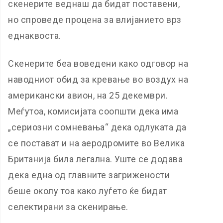
скенерите веднаш да бидат поставени,
но спроведе процена за влијанието врз
еднаквоста.
Скенерите беа воведени како одговор на
наводниот обид за кревање во воздух на
американски авион, на 25 декември.
Меѓутоа, комисијата соопшти дека има
„сериозни сомневања“ дека одлуката да
се постават и на аеродромите во Велика
Британија била легална. Уште се додава
дека една од главните загрижености
беше околу тоа како луѓето ќе бидат
селектирани за скенирање.