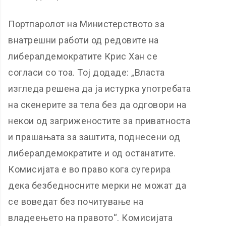
Портпаролот на Министерството за
внатрешни работи од редовите на
либералдемократите Крис Хан се
согласи со тоа. Тој додаде: „Власта
изгледа решена да ја истурка употребата
на скенерите за тела без да одговори на
некои од загриженостите за приватноста
и прашањата за заштита, поднесени од
либералдемократите и од останатите.
Комисијата е во право кога сугерира
дека безбедносните мерки не можат да
се воведат без почитување на
владеењето на правото“. Комисијата