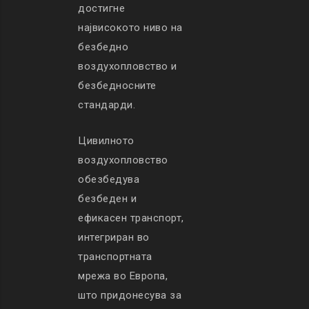
достигне
највисокото ниво на
безбедно
воздухопловство и
безбедносните
стандарди.
Цивилното
воздухопловство
обезбедува
безбеден и
ефикасен транспорт,
интегриран во
транспортната
мрежа во Европа,
што придонесува за