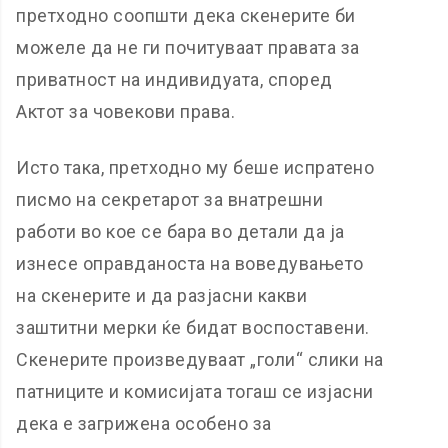
претходно соопшти дека скенерите би
можеле да не ги почитуваат правата за
приватност на индивидуата, според
Актот за човекови права.
Исто така, претходно му беше испратено
писмо на секретарот за внатрешни
работи во кое се бара во детали да ја
изнесе оправданоста на воведувањето
на скенерите и да разјасни какви
заштитни мерки ќе бидат воспоставени.
Скенерите произведуваат „голи“ слики на
патниците и комисијата тогаш се изјасни
дека е загрижена особено за