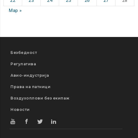
22
23
24
25
26
27
28
Мар »
Безбедност
Регулатива
Авио-индустрија
Права на патници
Воздухоплови без екипаж
Новости