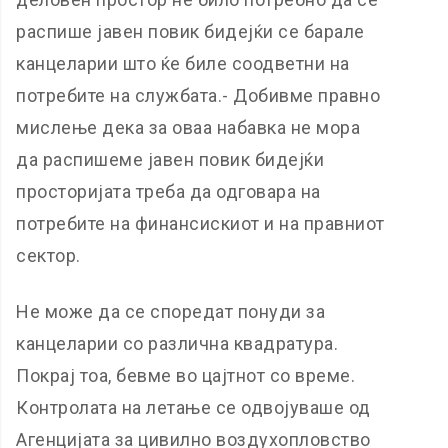
распише јавен повик бидејќи се барале
канцеларии што ќе биле соодветни на
потребите на службата.- Добивме правно
мислење дека за оваа набавка не мора
да распишеме јавен повик бидејќи
просторијата треба да одговара на
потребите на финансискиот и на правниот
сектор.
Не може да се споредат понуди за
канцеларии со различна квадратура.
Покрај тоа, бевме во цајтнот со време.
Контролата на летање се одвојуваше од
Агенцијата за цивилно воздухопловство