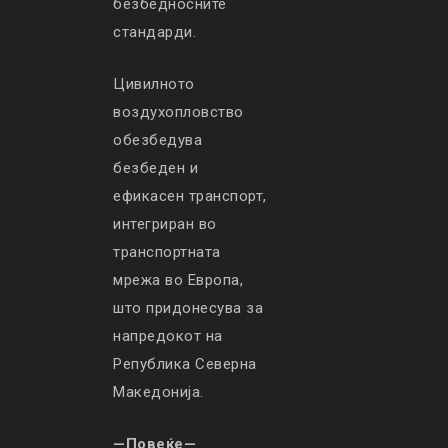
безбедносните
стандарди.
Цивилното
воздухопловство
обезбедува
безбеден и
ефикасен транспорт,
интегриран во
транспортната
мрежа во Европа,
што придонесува за
напредокот на
Република Северна
Македонија.
—Повеќе—