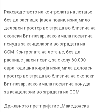
Раководството на контролата на летање,
без да распише јавен повик, изнајмило
деловен простор во зграда во близина на
скопски Бит-пазар, иако имала поевтина
понуда за канцеларии во зградата на
ССМ Контролата на летање, без да
распише јавен повик, за околу 60.000
евра годишна кирија изнајмила деловен
простор во зграда во близина на скопски
Бит-пазар, иако имала поевтина понуда
за канцеларии во зградата на ССМ.
Државното претпријатие „Македонска