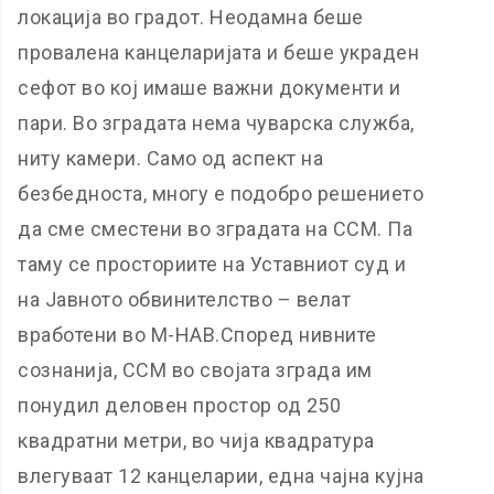
локација во градот. Неодамна беше
провалена канцеларијата и беше украден
сефот во кој имаше важни документи и
пари. Во зградата нема чуварска служба,
ниту камери. Само од аспект на
безбедноста, многу е подобро решението
да сме сместени во зградата на ССМ. Па
таму се просториите на Уставниот суд и
на Јавното обвинителство – велат
вработени во М-НАВ.Според нивните
сознанија, ССМ во својата зграда им
понудил деловен простор од 250
квадратни метри, во чија квадратура
влегуваат 12 канцеларии, една чајна кујна