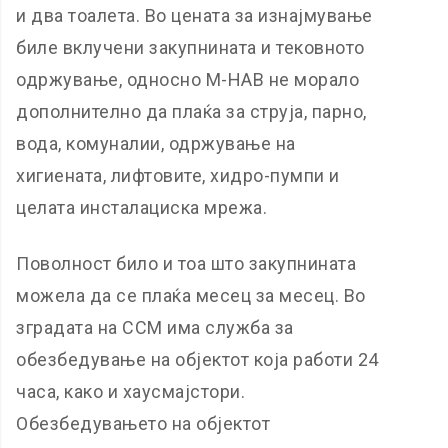
и два тоалета. Во цената за изнајмување
биле вклучени закупнината и тековното
одржување, односно М-НАВ не морало
дополнително да плаќа за струја, парно,
вода, комуналии, одржување на
хигиената, лифтовите, хидро-пумпи и
целата инсталациска мрежа.
Поволност било и тоа што закупнината
можела да се плаќа месец за месец. Во
зградата на ССМ има служба за
обезбедување на објектот која работи 24
часа, како и хаусмајстори.
Обезбедувањето на објектот