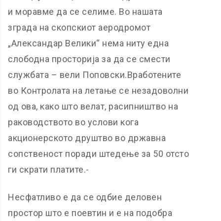
и моравме да се селиме. Во нашата
зграда на скопскиот аеродромот
„Александар Велики“ нема ниту една
слободна просторија за да се смести
службата – вели Поповски.Вработените
во Контролата на летање се незадоволни
од ова, како што велат, расипништво на
раководството во услови кога
акционерското друштво во државна
сопственост поради штедење за 50 отсто
ги скрати платите.-
Несфатливо е да се одбие деловен
простор што е поевтин и е на подобра