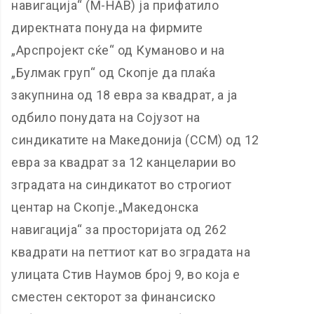
навигација“ (М-НАВ) ја прифатило
директната понуда на фирмите
„Арспројект сќе“ од Куманово и на
„Булмак груп“ од Скопје да плаќа
закупнина од 18 евра за квадрат, а ја
одбило понудата на Сојузот на
синдикатите на Македонија (ССМ) од 12
евра за квадрат за 12 канцеларии во
зградата на синдикатот во строгиот
центар на Скопје.„Македонска
навигација“ за просторијата од 262
квадрати на петтиот кат во зградата на
улицата Стив Наумов број 9, во која е
сместен секторот за финансиско