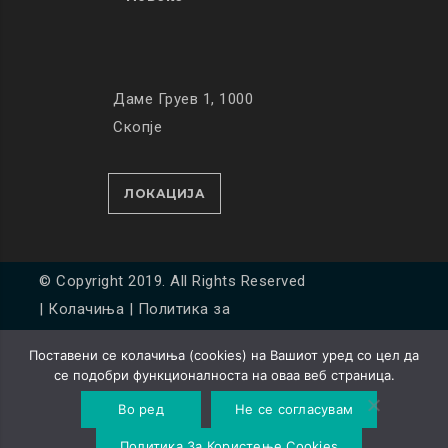
Даме Груев 1, 1000
Скопје
ЛОКАЦИЈА
© Copyright 2019. All Rights Reserved
|
Колачиња
|
Политика за
приватност
Поставени се колачиња (cookies) на Вашиот уред со цел да
Developed by
Unet
се подобри функционалноста на оваа веб страница.
Во ред
Не се согласувам
Политика За Користење Cookies