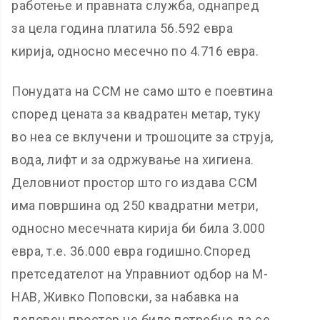
работење и правната служба, однапред
за цела година платила 56.592 евра
кирија, односно месечно по 4.716 евра.
Понудата на ССМ не само што е поевтина
според цената за квадратен метар, туку
во неа се вклучени и трошоците за струја,
вода, лифт и за одржување на хигиена.
Деловниот простор што го издава ССМ
има површина од 250 квадратни метри,
односно месечната кирија би била 3.000
евра, т.е. 36.000 евра годишно.Според
претседателот на Управниот одбор на М-
НАВ, Живко Поповски, за набавка на
деловен простор не било потребно да се