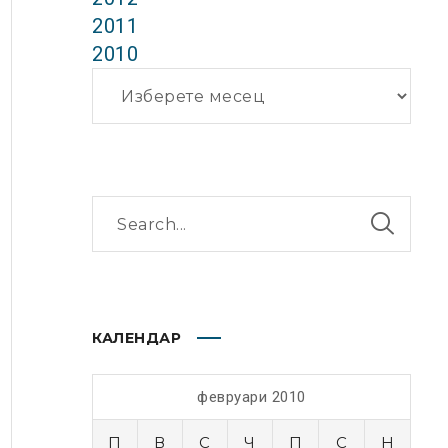
2011
2010
Архиви
КАЛЕНДАР
февруари 2010
П
В
С
Ч
П
С
Н