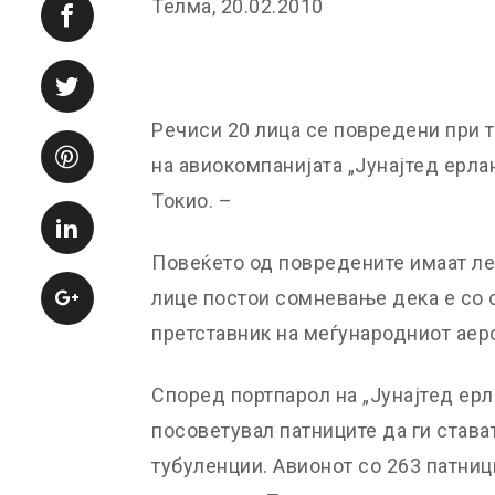
Телма, 20.02.2010
Речиси 20 лица се повредени при т
на авиокомпанијата „Јунајтед ерлан
Токио. –
Повеќето од повредените имаат лес
лице постои сомневање дека е со 
претставник на меѓународниот аер
Според портпарол на „Јунајтед ерла
посоветувал патниците да ги става
тубуленции. Авионот со 263 патниц