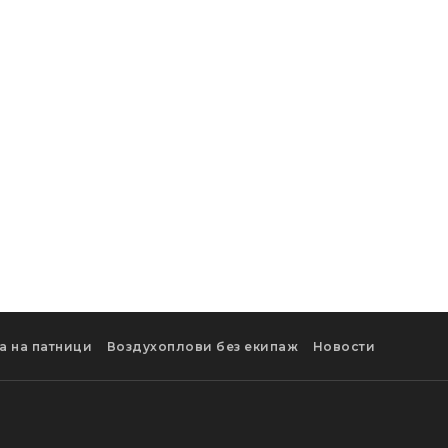
а на патници
Воздухоплови без екипаж
Новости