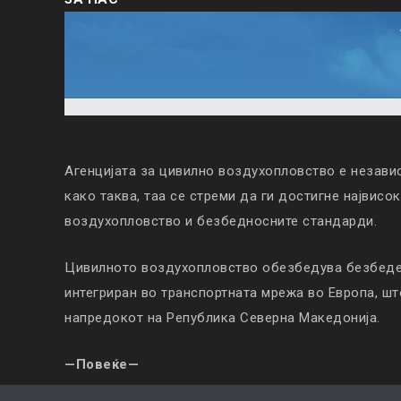
Агенцијата за цивилно воздухопловство е незави
како таква, таа се стреми да ги достигне највисо
воздухопловство и безбедносните стандарди.
Цивилното воздухопловство обезбедува безбеден
интегриран во транспортната мрежа во Европа, ш
напредокот на Република Северна Македонија.
—Повеќе—