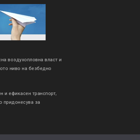
сна воздухопловна власт и
кото ниво на безбедно
 и ефикасен транспорт,
то придонесува за