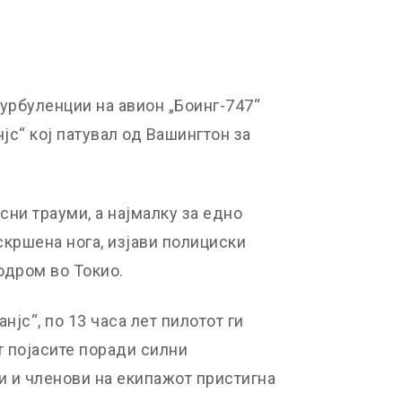
урбуленции на авион „Боинг-747“
јс“ кој патувал од Вашингтон за
ни трауми, а најмалку за едно
скршена нога, изјави полициски
одром во Токио.
нјс“, по 13 часа лет пилотот ги
т појасите поради силни
и и членови на екипажот пристигна