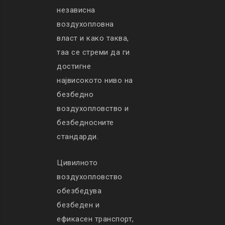
независна
воздухопловна
власт и како таква,
таа се стреми да ги
достигне
највисокото ниво на
безбедно
воздухопловство и
безбедносните
стандарди.
Цивилното
воздухопловство
обезбедува
безбеден и
ефикасен транспорт,