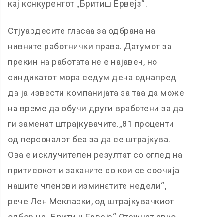
кај конкурентот „Бритиш Ервејз“.
Стјуардесите гласаа за одбрана на
нивните работнички права. Датумот за
прекин на работата не е најавен, но
синдикатот мора седум дена однапред
да ја извести компанијата за таа да може
на време да обучи други вработени за да
ги заменат штрајкувачите.„81 проценти
од персоналот беа за да се штрајкува.
Ова е исклучителен резултат со оглед на
притисокот и заканите со кои се соочија
нашите членови изминатите недели“,
рече Лен Мекласки, од штрајкувачкиот
одбор на „Бритиш Ервејз“.Отежнат авио-