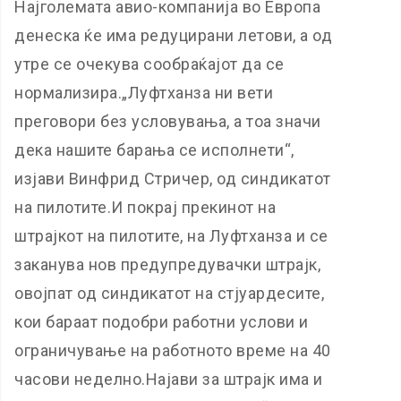
Најголемата авио-компанија во Европа
денеска ќе има редуцирани летови, а од
утре се очекува сообраќајот да се
нормализира.„Луфтханза ни вети
преговори без условувања, а тоа значи
дека нашите барања се исполнети“,
изјави Винфрид Стричер, од синдикатот
на пилотите.И покрај прекинот на
штрајкот на пилотите, на Луфтханза и се
заканува нов предупредувачки штрајк,
овојпат од синдикатот на стјуардесите,
кои бараат подобри работни услови и
ограничување на работното време на 40
часови неделно.Најави за штрајк има и