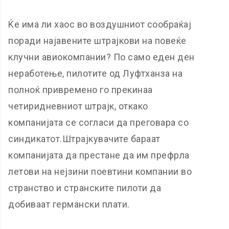
Ќе има ли хаос во воздушниот сообраќај
поради најавените штрајкови на повеќе
клучни авиокомпании? По само еден ден
неработење, пилотите од Луфтханза на
полноќ привремено го прекинаа
четиридневниот штрајк, откако
компанијата се согласи да преговара со
синдикатот.Штрајкувачите бараат
компанијата да престане да им префрла
летови на нејзини поевтини компании во
странство и странските пилоти да
добиваат германски плати.