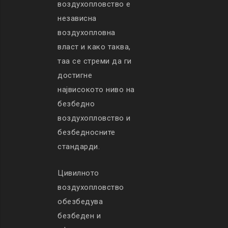
воздухопловство е
независна
воздухопловна
власт и како таква,
таа се стреми да ги
достигне
највисокото ниво на
безбедно
воздухопловство и
безбедносните
стандарди.
Цивилното
воздухопловство
обезбедува
безбеден и