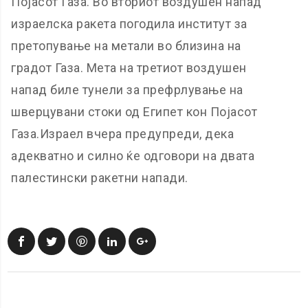
Појасот Газа. Во вториот воздушен напад
израелска ракета погодила институт за
претопување на метали во близина на
градот Газа. Мета на третиот воздушен
напад биле тунели за префрлување на
шверцувани стоки од Египет кон Појасот
Газа.Израел вчера предупреди, дека
адекватно и силно ќе одговори на двата
палестински ракетни напади.