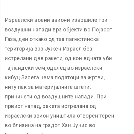
Израелски воени авиони извршиле три
воздушни напади врз објекти во Појасот
Газа, ден откако од таа палестинска
територија врз Јужен Израел беа
истрелани две ракети, од кои едната уби
тајландски земјоделец во израелски
кибуц.Засега нема податоци за жртви,
ниту пак за материјалните штети,
причинети од воздушните напади. При
првиот напад, ракета истрелана од
израелски авион уништила отворен терен
во близина на градот Хан Јунис во