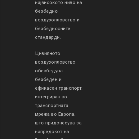
највисокото ниво на
безбедно
воздухопловство и
безбедносните
стандарди.
Цивилното
воздухопловство
обезбедува
безбеден и
ефикасен транспорт,
интегриран во
транспортната
мрежа во Европа,
што придонесува за
напредокот на