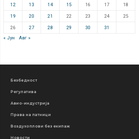
12
13
14
15
16
17
18
19
20
21
22
23
24
25
26
27
28
29
30
31
« Јун
Авг »
Безбедност
Регулатива
Авио-индустрија
Права на патници
Воздухоплови без екипаж
Новости