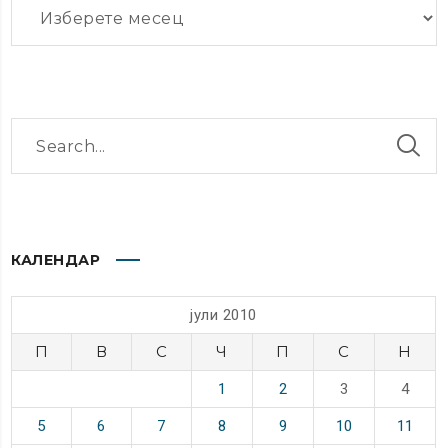
Архиви
КАЛЕНДАР
јули 2010
П
В
С
Ч
П
С
Н
1
2
3
4
5
6
7
8
9
10
11