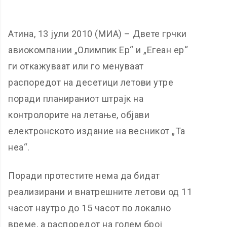
Атина, 13 јули 2010 (МИА) – Двете грчки
авиокомпании „Олимпик Ер“ и „Егеан ер“
ги откажуваат или го менуваат
распоредот на десетици летови утре
поради планираниот штрајк на
контролорите на летање, објави
електронското издание на весникот „Та
неа“.
Поради протестите нема да бидат
реализирани и внатрешните летови од 11
часот наутро до 15 часот по локално
време, а распоредот на голем број