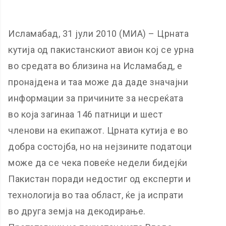
Исламабад, 31 јули 2010 (МИА) – Црната
кутија од пакистанскиот авион кој се урна
во средата во близина на Исламабад, е
пронајдена и таа може да даде значајни
информации за причините за несреќата
во која загинаа 146 патници и шест
членови на екипажот. Црната кутија е во
добра состојба, но на нејзините податоци
може да се чека повеќе недели бидејќи
Пакистан поради недостиг од експерти и
технологија во таа област, ќе ја испрати
во друга земја на декодирање.