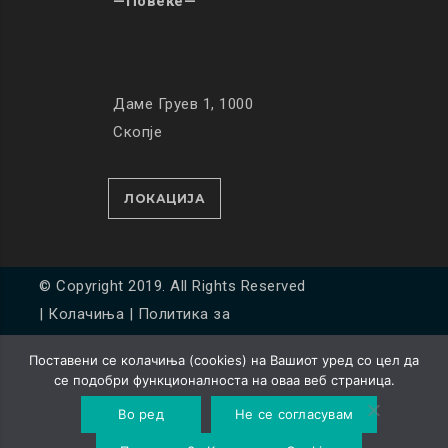
—Повеќе—
Даме Груев 1, 1000
Скопје
ЛОКАЦИЈА
© Copyright 2019. All Rights Reserved
|
Колачиња
|
Политика за
приватност
Поставени се колачиња (cookies) на Вашиот уред со цел да
Developed by
Unet
се подобри функционалноста на оваа веб страница.
Во ред
Не се согласувам