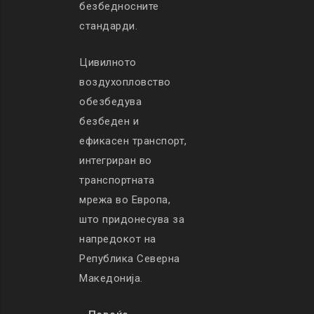
безбедносните
стандарди.
Цивилното
воздухопловство
обезбедува
безбеден и
ефикасен транспорт,
интегриран во
транспортната
мрежа во Европа,
што придонесува за
напредокот на
Република Северна
Македонија.