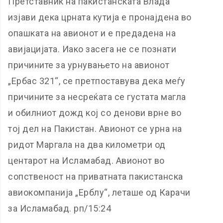
Претставник на пакистанската Влада
изјави дека црната кутија е пронајдена во
опашката на авионот и е предадена на
авијацијата. Иако засега не се познати
причините за урнувањето на авионот
„Ербас 321“, се претпоставува дека меѓу
причините за несреќата се густата магла
и обилниот дожд кој со денови врне во
тој дел на Пакистан. Авионот се урна на
ридот Маргала на два километри од
центарот на Исламабад. Авионот во
сопственост на приватната пакистанска
авиокомпанија „Ерблу“, леташе од Карачи
за Исламабад. рп/15:24