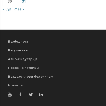
30
31
« Јул
Фев »
Безбедност
Регулатива
Авио-индустрија
Права на патници
Воздухоплови без екипаж
Новости