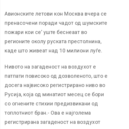
Авионските летови кон Москва вчера се
пренасочени поради чадот од шумските
пожари кои се’ уште беснеаат во
регионите околу руската престолнина,
каде што живеат над 10 милиони луѓе.
Нивото на загаденост на воздухот е
патпати повисоко од дозволеното, што е
досега највисоко регистрирано ниво во
Русија, која од минатиот месец се бори
со огнените стихии предизвикани од
топлотниот бран.- Ова е најголема
регистрирана загаденост на воздухот