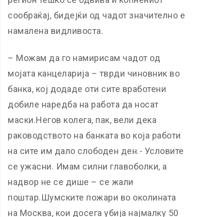
сообраќај, бидејќи од чадот значително е
намалена видливоста.
– Можам да го намирисам чадот од
мојата канцеларија – тврди чиновник во
банка, кој додаде оти сите вработени
добиле наредба на работа да носат
маски.Негов колега, пак, вели дека
раководството на банката во која работи
на сите им дало слободен ден.- Условите
се ужасни. Имам силни главоболки, а
надвор не се дише – се жали
поштар.Шумските пожари во околината
на Москва, кои досега убија најмалку 50