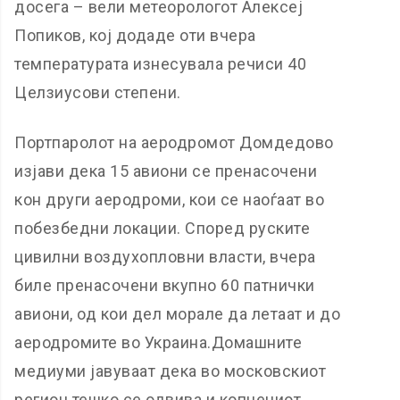
досега – вели метеорологот Алексеј
Попиков, кој додаде оти вчера
температурата изнесувала речиси 40
Целзиусови степени.
Портпаролот на аеродромот Домдедово
изјави дека 15 авиони се пренасочени
кон други аеродроми, кои се наоѓаат во
побезбедни локации. Според руските
цивилни воздухопловни власти, вчера
биле пренасочени вкупно 60 патнички
авиони, од кои дел морале да летаат и до
аеродромите во Украина.Домашните
медиуми јавуваат дека во московскиот
регион тешко се одвива и копнениот