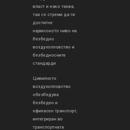
власт и како таква,
таа се стреми да ги
достигне
највисокото ниво на
безбедно
воздухопловство и
безбедносните
стандарди.
Цивилното
воздухопловство
обезбедува
безбеден и
ефикасен транспорт,
интегриран во
транспортната