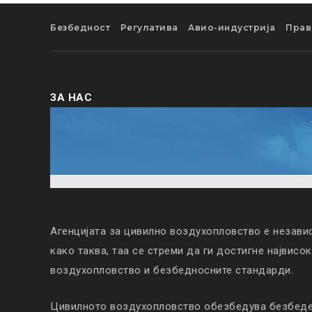
Безбедност
Регулатива
Авио-индустрија
Прав
ЗА НАС
Агенцијата за цивилно воздухопловство е незави
како таква, таа се стреми да ги достигне највисо
воздухопловство и безбедносните стандарди.
Цивилното воздухопловство обезбедува безбеден