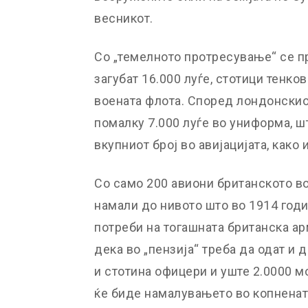
весникот.
Со „темелното протресување“ се п
загубат 16.000 луѓе, стотици тенко
воената флота. Според лондонскио
помалку 7.000 луѓе во униформа, ш
вкупниот број во авијацијата, како 
Со само 200 авиони британското в
намали до нивото што во 1914 годи
потреби на тогашната британска ар
дека во „пензија“ треба да одат и 
и стотина офицери и уште 2.0000 м
ќе биде намалувањето во копненат