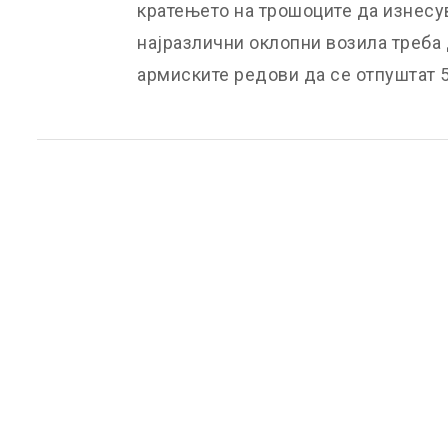
кратењето на трошоците да изнесув
најразлични оклопни возила треба д
армиските редови да се отпуштат 5.