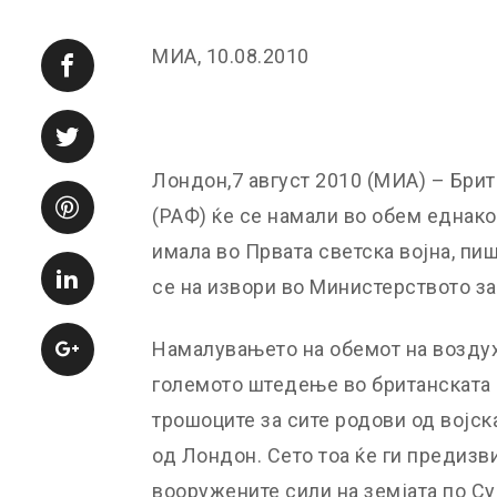
МИА, 10.08.2010
Лондон,7 август 2010 (МИА) – Бри
(РАФ) ќе се намали во обем еднаков
имала во Првата светска војна, пиш
се на извори во Министерството з
Намалувањето на обемот на воздух
големото штедење во британската 
трошоците за сите родови од војск
од Лондон. Сето тоа ќе ги предизв
вооружените сили на земјата по Су