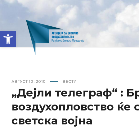
Open toolbar
АВГУСТ 10, 2010
ВЕСТИ
„Дејли телеграф“ : 
воздухопловство ќе 
светска војна