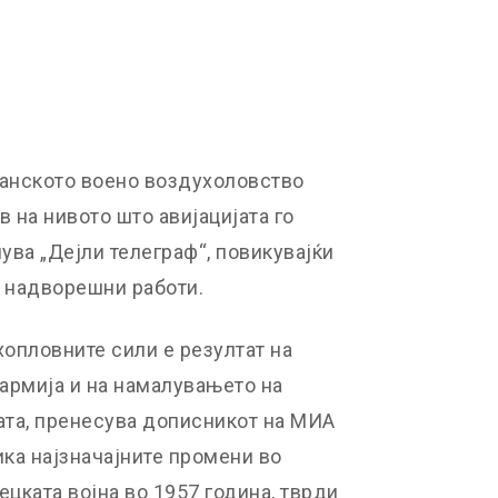
танското воено воздухоловство
 на нивото што авијацијата го
ува „Дејли телеграф“, повикувајќи
а надворешни работи.
опловните сили е резултат на
армија и на намалувањето на
ата, пренесува дописникот на МИА
ика најзначајните промени во
ецката војна во 1957 година, тврди