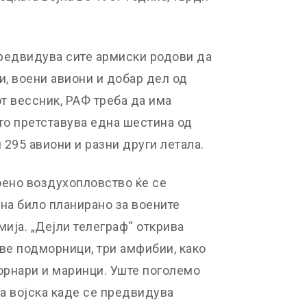
редвидува сите армиски родови да
ви, воени авиони и добар дел од
т вессник, РАФ треба да има
то претставува една шестина од
и 295 авиони и разни други летала.
оено воздухопловство ќе се
на било планирано за воените
мија. „Дејли телеграф“ открива
две подморници, три амфибии, како
орнари и маринци. Уште поголемо
а војска каде се предвидува