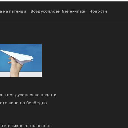
а на патници
Воздухоплови без екипаж
Новости
сна воздухопловна власт и
кото ниво на безбедно
 и ефикасен транспорт,