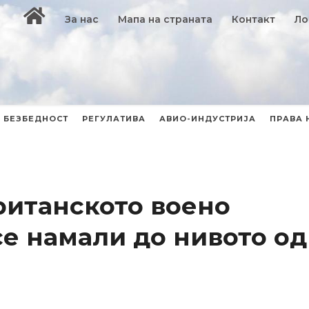
За нас
Мапа на страната
Контакт
Ло
БЕЗБЕДНОСТ
РЕГУЛАТИВА
АВИО-ИНДУСТРИЈА
ПРАВА 
Британското воено
се намали до нивото од