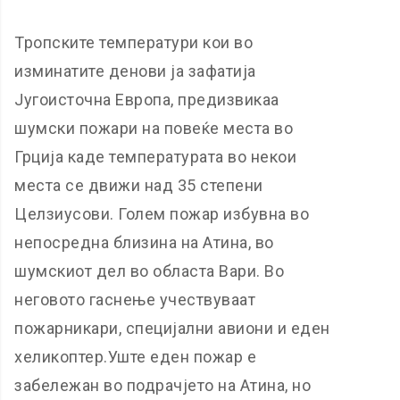
Тропските температури кои во
изминатите денови ја зафатија
Југоисточна Европа, предизвикаа
шумски пожари на повеќе места во
Грција каде температурата во некои
места се движи над 35 степени
Целзиусови. Голем пожар избувна во
непосредна близина на Атина, во
шумскиот дел во областа Вари. Во
неговото гаснење учествуваат
пожарникари, специјални авиони и еден
хеликоптер.Уште еден пожар е
забележан во подрачјето на Атина, но