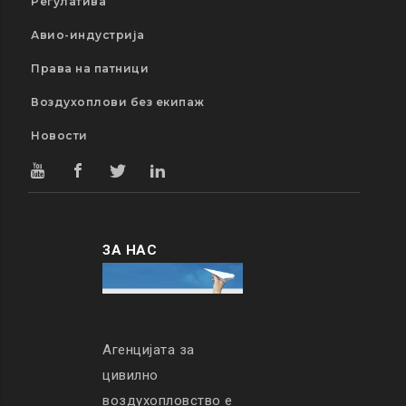
Регулатива
Авио-индустрија
Права на патници
Воздухоплови без екипаж
Новости
ЗА НАС
Агенцијата за
цивилно
воздухопловство е