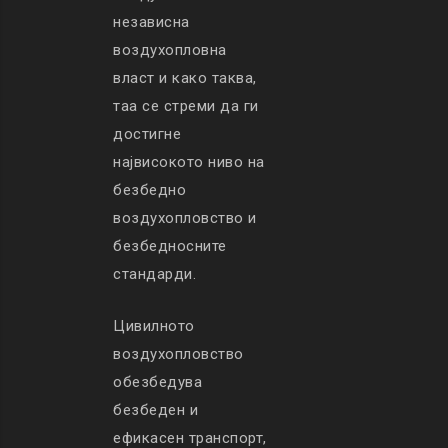
независна
воздухопловна
власт и како таква,
таа се стреми да ги
достигне
највисокото ниво на
безбедно
воздухопловство и
безбедносните
стандарди.
Цивилното
воздухопловство
обезбедува
безбеден и
ефикасен транспорт,