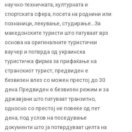
научно-техничката, културната и
спортската сфера, посета на роднини или
познаници, лекување, студирање…За
македонските туристи што патуваат врз
основа на оригиналните туристички
ваучер и потврда од украинска
туристичка фирма за прифаќање на
странскиот турист, предвиден е
безвизен влез со можен престој до 30
дена.Предвиден е безвизен режим и за
државјани што патуваат транзитно,
односно со престој не повеќе од пет
дена, под услов на поседување
документи што ја потврдуваат целта на