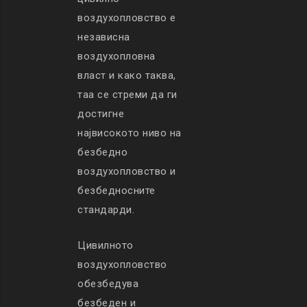
воздухопловство е
независна
воздухопловна
власт и како таква,
таа се стреми да ги
достигне
највисокото ниво на
безбедно
воздухопловство и
безбедносните
стандарди.
Цивилното
воздухопловство
обезбедува
безбеден и