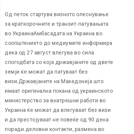
Од петок стартува визното олеснување
за краткорочните и транзит-патувањата
во УкраинаАмбасадата на Украина во
соопштението до медиумите информира
дека од 27 август влегува во сила
спогодбата со која државјаните од двете
земји ќе можат да патуваат без
визи.Државјаните на Македонија што
имаат оригинална покана од украинското
министерство за внатрешни работи во
Украина ќе можат да влегуваат без визи
и да престојуваат не повеќе од 90 дена
поради деловни контакти, размена во