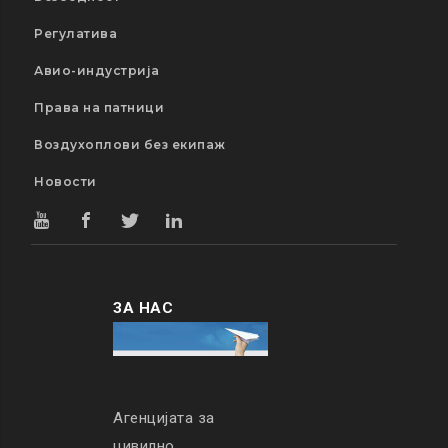
Регулатива
Авио-индустрија
Права на патници
Воздухоплови без екипаж
Новости
ЗА НАС
Агенцијата за
цивилно