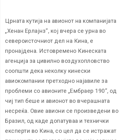
Црната кутија на авионот на компанијата
„Хенан Ерлајнз“, кој вчера се урна во
североисточниот дел на Кина, е
пронајдена. Истовремено Кинеската
агенција за цивилно воздухопловство
соопшти дека неколку кинески
авиокомпании претходно најавиле за
проблеми со авионите „Ембраер 190“, од
чиј тип беше и авионот во вчерашната
несреќа. Овие авиони се произведени во
Бразил, од каде допатуваа и технички
експерти во Кина, со цел да се истражат