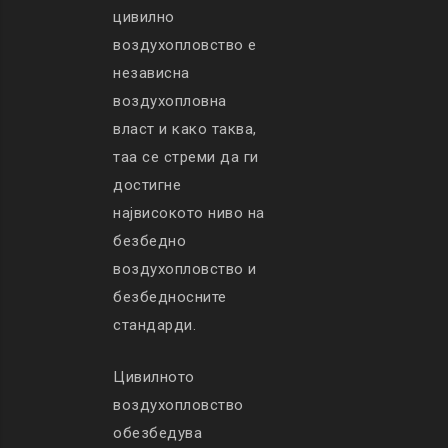
цивилно
воздухопловство е
независна
воздухопловна
власт и како таква,
таа се стреми да ги
достигне
највисокото ниво на
безбедно
воздухопловство и
безбедносните
стандарди.
Цивилното
воздухопловство
обезбедува