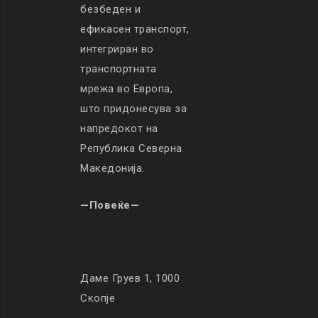
безбеден и
ефикасен транспорт,
интегриран во
транспортната
мрежа во Европа,
што придонесува за
напредокот на
Република Северна
Македонија.
—Повеќе—
Даме Груев 1, 1000
Скопје