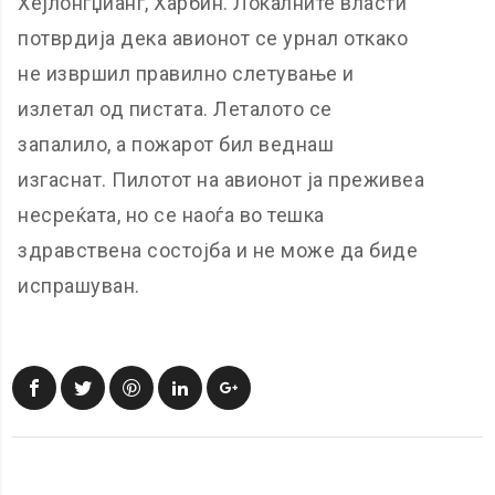
Хејлонгџианг, Харбин. Локалните власти
потврдија дека авионот се урнал откако
не извршил правилно слетување и
излетал од пистата. Леталото се
запалило, а пожарот бил веднаш
изгаснат. Пилотот на авионот ја преживеа
несреќата, но се наоѓа во тешка
здравствена состојба и не може да биде
испрашуван.