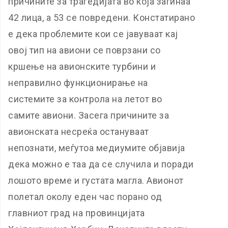
причините за трагедијата во која загинаа
42 лица, а 53 се повредени. Констатирано
е дека проблемите кои се јавуваат кај
овој тип на авиони се поврзани со
кршење на авионските турбини и
неправилно функционирање на
системите за контрола на летот во
самите авиони. Засега причините за
авионската несреќа остануваат
непознати, меѓутоа медиумите објавија
дека можно е таа да се случила и поради
лошото време и густата магла. Авионот
полетал околу еден час порано од
главниот град на провинцијата