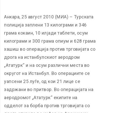
Анкара, 25 август 2010 (МИА) – Турската
полиција заплени 13 килограми и 346
грама кокаин, 10 илјади таблети, осум
килограми и 300 грама опиум и 628 грама
хашиш во операција против трговијата со
дрога на истанбулскиот аеродром
„Ататурк“ и на осум различни места во
округот на Истанбул. Во операциите се
уапсени 25 луѓе, од кои 21 лице се
задржани во притвор. Во операцијата на
аеродромот „Ататурк“ екипите на
одделот за борба против трговијата со