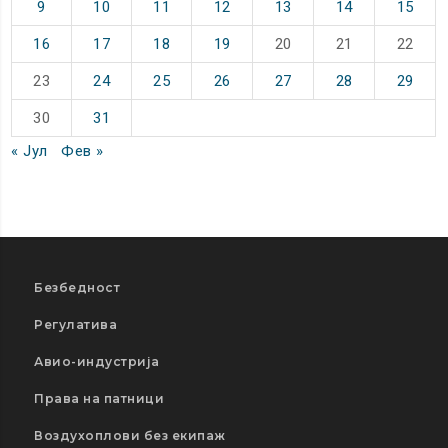
9
10
11
12
13
14
15
16
17
18
19
20
21
22
23
24
25
26
27
28
29
30
31
« Јул
Фев »
Безбедност
Регулатива
Авио-индустрија
Права на патници
Воздухоплови без екипаж