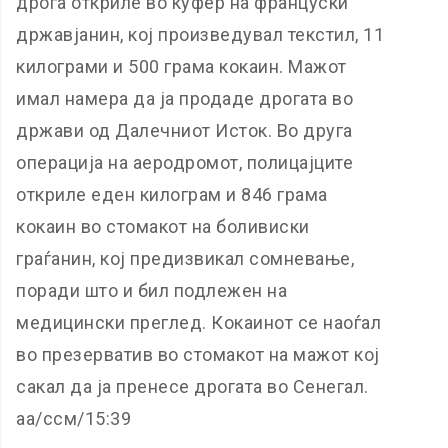
дрога откриле во куфер на француски
државјанин, кој произведувал текстил, 11
килограми и 500 грама кокаин. Мажот
имал намера да ја продаде дрогата во
држави од Далечниот Исток. Во друга
операција на аеродромот, полицајците
откриле еден килограм и 846 грама
кокаин во стомакот на боливиски
граѓанин, кој предизвикал сомневање,
поради што и бил подлежен на
медицински преглед. Кокаинот се наоѓал
во презерватив во стомакот на мажот кој
сакал да ја пренесе дрогата во Сенегал.
аа/ссм/15:39