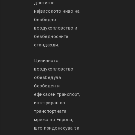
достигне
највисокото ниво на
безбедно
воздухопловство и
безбедносните
стандарди.
Цивилното
воздухопловство
обезбедува
безбеден и
ефикасен транспорт,
интегриран во
транспортната
мрежа во Европа,
што придонесува за