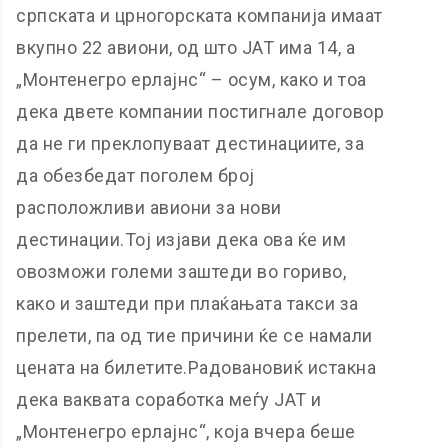
српската и црногорската компанија имаат
вкупно 22 авиони, од што ЈАТ има 14, а
„Монтенегро ерлајнс“ – осум, како и тоа
дека двете компании постигнале договор
да не ги преклопуваат дестинациите, за
да обезбедат поголем број
расположливи авиони за нови
дестинации.Тој изјави дека ова ќе им
овозможи големи заштеди во гориво,
како и заштеди при плаќањата такси за
прелети, па од тие причини ќе се намали
цената на билетите.Радовановиќ истакна
дека ваквата соработка меѓу ЈАТ и
„Монтенегро ерлајнс“, која вчера беше