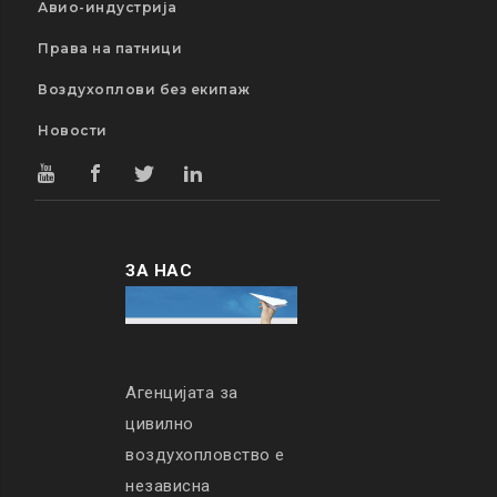
Авио-индустрија
Права на патници
Воздухоплови без екипаж
Новости
ЗА НАС
Агенцијата за
цивилно
воздухопловство е
независна