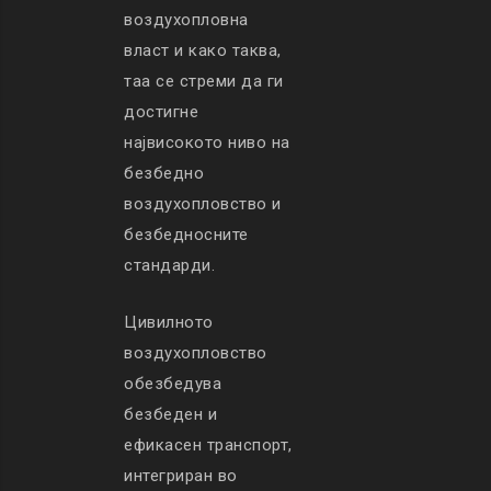
воздухопловна
власт и како таква,
таа се стреми да ги
достигне
највисокото ниво на
безбедно
воздухопловство и
безбедносните
стандарди.
Цивилното
воздухопловство
обезбедува
безбеден и
ефикасен транспорт,
интегриран во