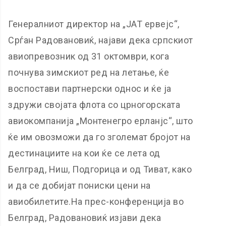
Генералниот директор на „ЈАТ ервејс“,
Срѓан Радовановиќ, најави дека српскиот
авиопревозник од 31 октомври, кога
почнува зимскиот ред на летање, ќе
воспостави партнерски однос и ќе ја
здружи својата флота со црногорската
авиокомпанија „Монтенегро ерланјс“, што
ќе им овозможи да го зголемат бројот на
дестинациите на кои ќе се лета од
Белград, Ниш, Подгорица и од Тиват, како
и да се добијат пониски цени на
авиобилетите.На прес-конференција во
Белград, Радовановиќ изјави дека