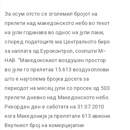
За осум отсто се зголемил бројот на
прелети над македонското небо во текот
на јули годинава во однос на јули лани,
според податоците ма Централното биро
за наплата од Еуроконтрол, соопшти М–
НАВ. “Македонскиот воздушен простор
во јули го прелетаа 15.613 воздухоплови
што е најголема бројка досега за
периодот на месец јули со просек од 503
прелети дневно над Македонското небо.
Рекорден ден е саботата на 31.07.2010
кога Македонија ја прелетале 613 авиони.
Вкупниот број на комерцијални