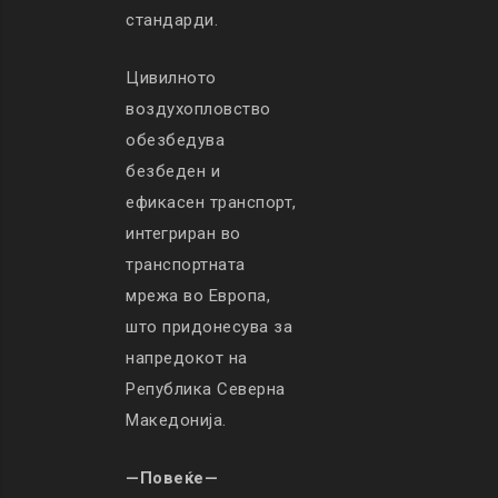
стандарди.
Цивилното
воздухопловство
обезбедува
безбеден и
ефикасен транспорт,
интегриран во
транспортната
мрежа во Европа,
што придонесува за
напредокот на
Република Северна
Македонија.
—Повеќе—