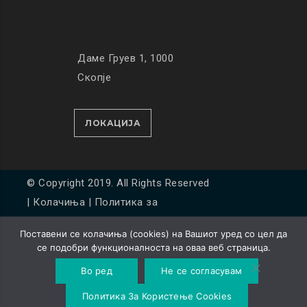
Даме Груев 1, 1000
Скопје
ЛОКАЦИЈА
© Copyright 2019. All Rights Reserved
|
Колачиња
|
Политика за
приватност
Поставени се колачиња (cookies) на Вашиот уред со цел да
Developed by
Unet
се подобри функционалноста на оваа веб страница.
Во ред
Не се согласувам
Политика За Користење Cookies