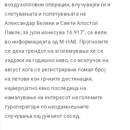
воздухопловни операции, влучувајќи ги и
слетувањата и полетувањата на
Александар Велики и Свети Апостол
Павле, за јули изнесува 16.917“, се вели
во информацијата од М-НАВ. Прогнозите
се дека трендот на зголемување ќе се
задржи на годишно ниво, со исклучок на
август кога се регистрирани помал број
на летови кон грчките дестинации,
најверојатно како последица на
намалување на интересот на големите
туроператори по неодамнешните
случувања кај јужниот сосед.