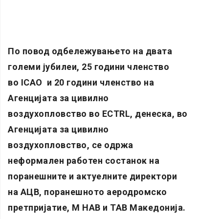
По повод одбележувањето на двата
големи јубилеи, 25 години членство
во
ICAO
и 20 години членство на
Агенцијата за цивилно
воздухопловство во
ECTRL
, денеска, во
Агенцијата за цивилно
воздухопловство, се одржа
неформален работен состанок на
поранешните и актуелните директори
на АЦВ, поранешното аеродромско
претпријатие, М НАВ и ТАВ Македонија.