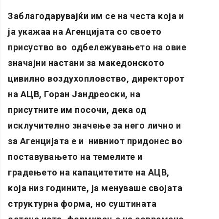
Заблагодарувајќи им се на честа која и
ја укажаа на Агенцијата со своето
присуство во одбележувањето на овие
значајни настани за македонското
цивилно воздухопловство, директорот
на АЦВ, Горан Јандреоски, на
присутните им посочи, дека од
исклучително значење за него лично и
за Агенцијата е и нивниот придонес во
поставувањето на темелите и
градењето на капацитетите на АЦВ,
која низ годините, ја менуваше својата
структурна форма, но суштината