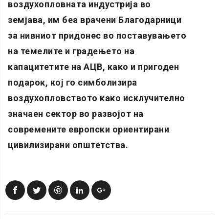
воздухопловната индустрија во
земјава, им беа врачени Благодарници
за нивниот придонес во поставувањето
на темелите и градењето на
капацитетите на АЦВ, како и пригоден
подарок, кој го симболизира
воздухопловството како исклучително
значаен сектор во развојот на
современите европски ориентирани
цивилизирани општетства.