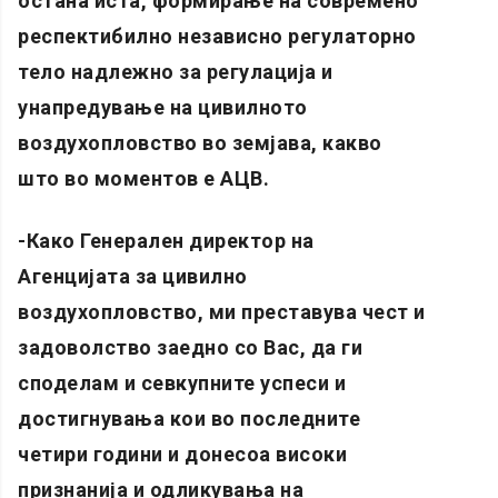
остана иста, формирање на современо
респектибилно независно регулаторно
тело надлежно за регулација и
унапредување на цивилното
воздухопловство во земјава, какво
што во моментов е АЦВ.
-Како Генерален директор на
Агенцијата за цивилно
воздухопловство, ми преставува чест и
задоволство заедно со Вас, да ги
споделам и севкупните успеси и
достигнувања кои во последните
четири години и донесоа високи
признанија и одликувања на