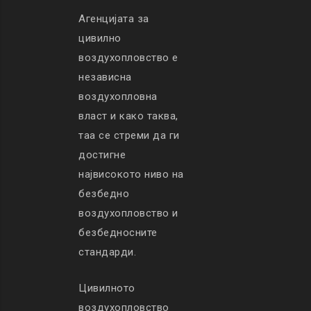
Агенцијата за
цивилно
воздухопловство е
независна
воздухопловна
власт и како таква,
таа се стреми да ги
достигне
највисокото ниво на
безбедно
воздухопловство и
безбедносните
стандарди.
Цивилното
воздухопловство