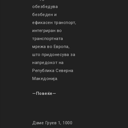
обезбедува
безбеден и
ефикасен транспорт,
интегриран во
транспортната
мрежа во Европа,
што придонесува за
напредокот на
Република Северна
Македонија.
—Повеќе—
Даме Груев 1, 1000