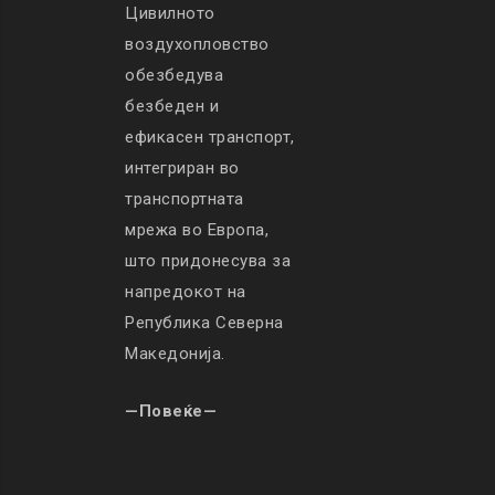
Цивилното
воздухопловство
обезбедува
безбеден и
ефикасен транспорт,
интегриран во
транспортната
мрежа во Европа,
што придонесува за
напредокот на
Република Северна
Македонија.
—Повеќе—