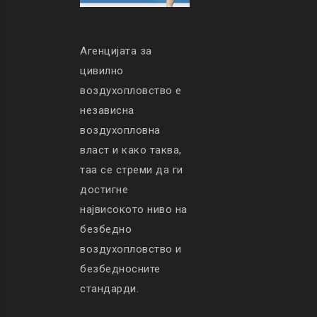
Агенцијата за
цивилно
воздухопловство е
независна
воздухопловна
власт и како таква,
таа се стреми да ги
достигне
највисокото ниво на
безбедно
воздухопловство и
безбедносните
стандарди.