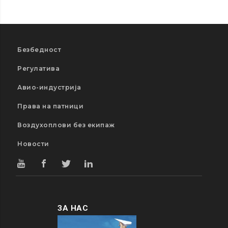
Безбедност
Регулатива
Авио-индустрија
Права на патници
Воздухоплови без екипаж
Новости
ЗА НАС