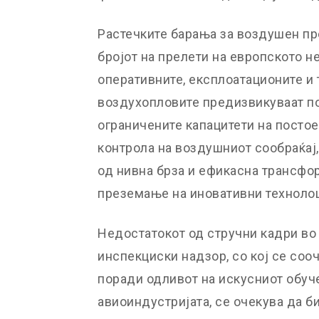
Растечките барања за воздушен пре
бројот на прелети на европското н
оперативните, експлоатационите и
воздухопловите предизвикуваат п
ограничените капацитети на посто
контрола на воздушниот сообраќај,
од нивна брза и ефикасна трансфо
преземање на иновативни технолош
Недостатокот од стручни кадри во
инспекциски надзор, со кој се соо
поради одливот на искусниот обуч
авиоиндустријата, се очекува да 