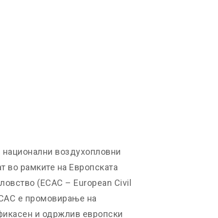
е национални воздухопловни
ат во рамките на Европската
овство (ECAC – European Civil
 ЕСАС е промовирање на
ефикасен и одржлив европски