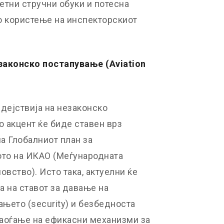
етни стручни обуки и потесна
о користење на инспекторскиот
законско постапување (
Aviation
дејствија на незаконско
 акцент ќе биде ставен врз
а Глобалниот план за
то на ИКАО (Меѓународната
овство). Исто така, актуелни ќе
а на ставот за давање на
њето (security) и безбедноста
наоѓање на ефикасни механизми за