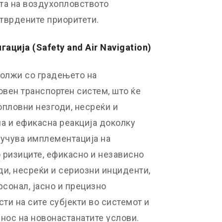
та на воздухопловството
тврдените приоритети.
гација (
Safety and Air Navigation)
одолжи со градењето на
вен транспортен систем, што ќе
пловни незгоди, несреќи и
а и ефикасна реакција доколку
лучува имплементација на
 ризиците, ефикасно и независно
ди, несреќи и сериозни инциденти,
рсонал, јасно и прецизно
и на сите субјекти во системот и
нос на новонастанатите услови.