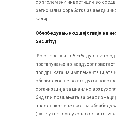
со зголемени инвестиции во соодв
регионална соработка за заедничк
кадар.
Обезбедување од дејствија на не
Security)
Во сферата на обезбедувањето од 
постапување во воздухопловството
поддршката на имплементацијата н
обезбедување во воздухопловство
организација за цивилно воздухопл
бидат и прашањата за реафирмациј
подеднаква важност на обезбедува
(safety) во воздухопловството, из