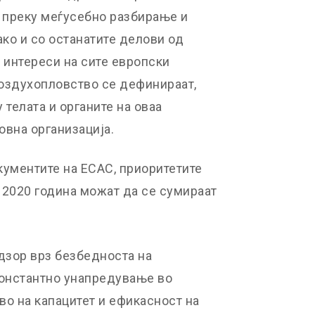
 преку меѓусебно разбирање и
ако и со останатите делови од
 интереси на сите европски
оздухопловство се дефинираат,
 телата и органите на оваа
овна организација.
кументите на ЕСАС, приоритетите
 2020 година можат да се сумираат
дзор врз безбедноста на
константно унапредување во
во на капацитет и ефикасност на