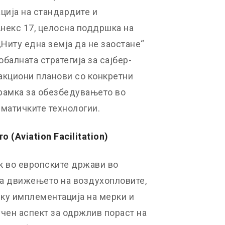
ија на стандардите и
некс 17, целосна поддршка на
„Ниту една земја да не заостане“
балната стратегија за сајбер-
акциони планови со конкретни
рамка за обезбедувањето во
рматичките технологии.
ото
(Aviation Facilitation)
к во европските држави во
на движењето на воздухопловите,
еку имплементација на мерки и
чен аспект за одржлив пораст на