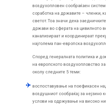
воздухопловен сообраќаен систем
соработка на државите – членки, к
светот.Тоа значи дека заедничките
држави во сферата на цивилното в
канализираат и координираат преку
најголема пан-европска воздухопл
Според генералната политика и до
на европското воздухопловство за
околу следните 5 теми:
воспоставување на поефикасен на
воздушниот сообраќај за нејзино 
услови на одржување на високо ни