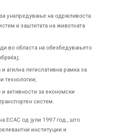
за унапредување на одржливоста
истем и заштитата на животната
ди во областа на обезбедувањето
браќај;
и агилна легислативна рамка за
и технологии;
 и активности за економски
транспортен систем.
а ЕСАС од јули 1997 год., што
 релевантни институции и