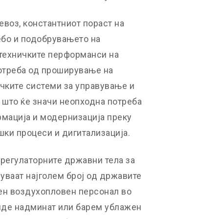
воз, константниот пораст на
ебо и подобрувањето на
 техничките перформанси на
отреба од проширување на
ечките системи за управување и
 што ќе значи неопходна потреба
рмација и модернизација преку
ки процеси и дигитализација.
 регулаторните државни тела за
чуваат најголем број од државите
ен воздухопловен персонал во
биде надминат или барем ублажен