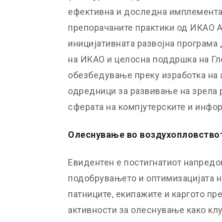
ефективна и доследна имплементац
препорачаните практики од ИКАО А
иницијативната развојна програма 
на ИКАО и целосна поддршка на Гло
обезбедување преку изработка на 
одредници за развивање на зрела 
сферата на компјутерските и инфо
Олеснување во воздухопловств
Евидентен е постигнатиот напредо
подобрувањето и оптимизацијата 
патниците, екипажите и каргото пр
активности за олеснување како клу