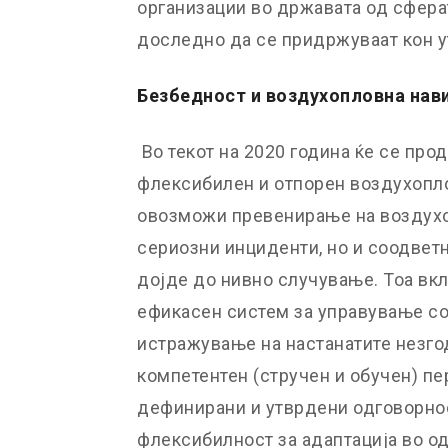
организации во државата од сфера
доследно да се придржуваат кон у
Безбедност и воздухопловна нави
Во текот на 2020 година ќе се пр
флексибилен и отпорен воздухопло
овозможи превенирање на воздухо
сериозни инциденти, но и соодветн
дојде до нивно случување. Тоа вк
ефикасен систем за управување со
истражување на настанатите незго
компетентен (стручен и обучен) пе
дефинирани и утврдени одговорност
флексибилност за адаптација во од